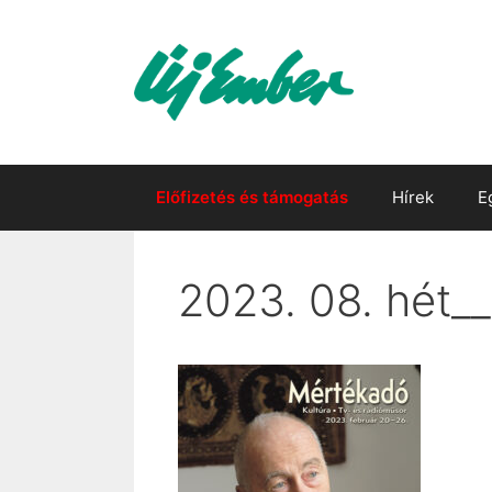
Kilépés
a
tartalomba
Előfizetés és támogatás
Hírek
E
2023. 08. hét__