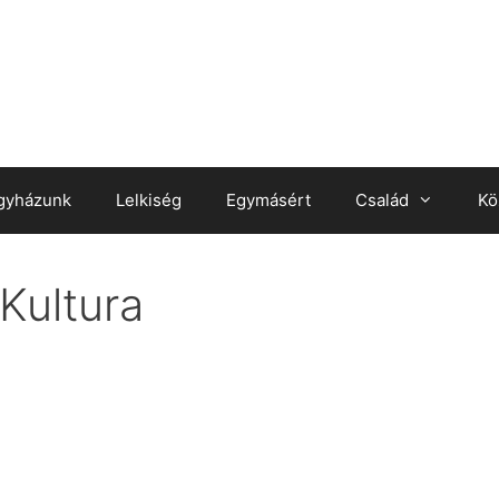
gyházunk
Lelkiség
Egymásért
Család
Kö
Kultura