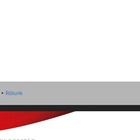
•
Rólunk