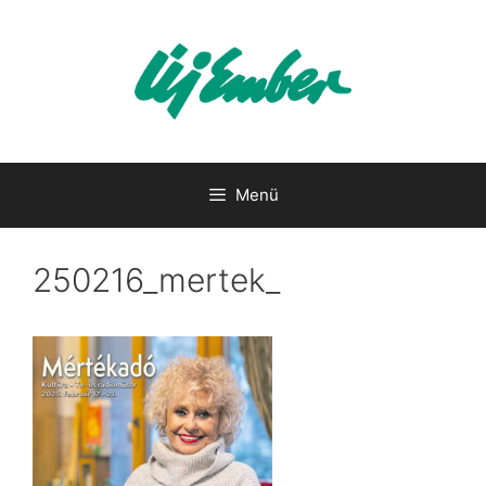
Kilépés
a
tartalomba
Menü
250216_mertek_