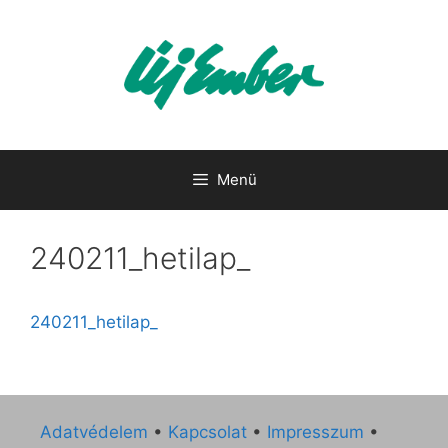
Kilépés
a
tartalomba
Menü
240211_hetilap_
240211_hetilap_
Adatvédelem
•
Kapcsolat
•
Impresszum
•