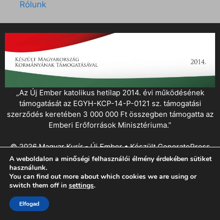
Rólunk
„Az Új Ember katolikus hetilap 2014. évi működésének
támogatását az EGYH-KCP-14-P-0121 sz. támogatási
szerződés keretében 3 000 000 Ft összegben támogatta az
Emberi Erőforrások Minisztériuma.”
© 2026 Magyar Kurír - Új Ember
• Készült
GeneratePress
A weboldalon a minőségi felhasználói élmény érdekében sütiket
használunk.
You can find out more about which cookies we are using or
switch them off in
settings
.
Elfogad