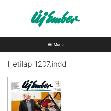
Kilépés
a
tartalomba
Menü
Hetilap_1207.indd