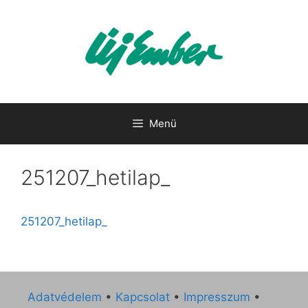
Kilépés
a
tartalomba
Menü
251207_hetilap_
251207_hetilap_
Adatvédelem
•
Kapcsolat
•
Impresszum
•