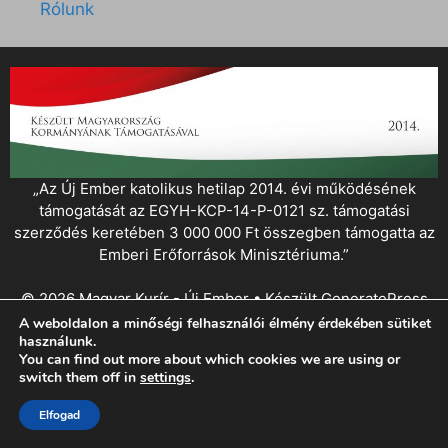
Rólunk
„Az Új Ember katolikus hetilap 2014. évi működésének
támogatását az EGYH-KCP-14-P-0121 sz. támogatási
szerződés keretében 3 000 000 Ft összegben támogatta az
Emberi Erőforrások Minisztériuma.”
© 2026 Magyar Kurír - Új Ember
• Készült
GeneratePress
A weboldalon a minőségi felhasználói élmény érdekében sütiket
használunk.
You can find out more about which cookies we are using or
switch them off in
settings
.
Elfogad