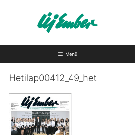
Kilépés
a
tartalomba
Menü
Hetilap00412_49_het