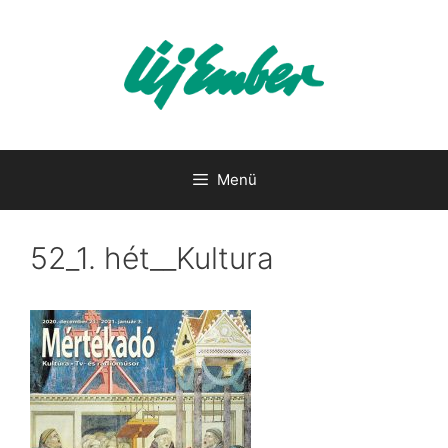
Kilépés
a
tartalomba
Menü
52_1. hét__Kultura