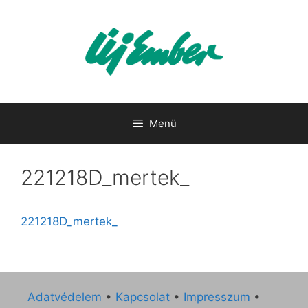
Kilépés
a
tartalomba
Menü
221218D_mertek_
221218D_mertek_
Adatvédelem
•
Kapcsolat
•
Impresszum
•