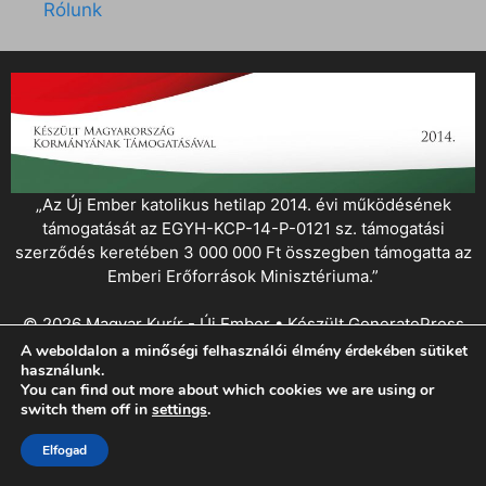
Rólunk
„Az Új Ember katolikus hetilap 2014. évi működésének
támogatását az EGYH-KCP-14-P-0121 sz. támogatási
szerződés keretében 3 000 000 Ft összegben támogatta az
Emberi Erőforrások Minisztériuma.”
© 2026 Magyar Kurír - Új Ember
• Készült
GeneratePress
A weboldalon a minőségi felhasználói élmény érdekében sütiket
használunk.
You can find out more about which cookies we are using or
switch them off in
settings
.
Elfogad