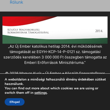
Rólunk
„Az Új Ember katolikus hetilap 2014. évi működésének
támogatását az EGYH-KCP-14-P-0121 sz. támogatási
szerződés keretében 3 000 000 Ft összegben támogatta az
Emberi Erőforrások Minisztériuma.”
© 2026 Magyar Kurír - Új Ember
• Készült
GeneratePress
A weboldalon a minőségi felhasználói élmény érdekében sütiket
használunk.
You can find out more about which cookies we are using or
switch them off in
settings
.
Elfogad