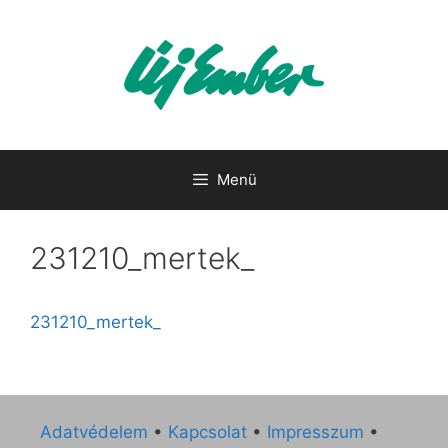
Kilépés
a
tartalomba
Menü
231210_mertek_
231210_mertek_
Adatvédelem
•
Kapcsolat
•
Impresszum
•