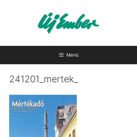
Kilépés
a
tartalomba
Menü
241201_mertek_