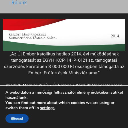
Rólunk
„Az Új Ember katolikus hetilap 2014. évi működésének
támogatását az EGYH-KCP-14-P-0121 sz. támogatási
szerződés keretében 3 000 000 Ft összegben támogatta az
Emberi Erőforrások Minisztériuma.”
© 2026 Magyar Kurír - Új Ember
• Készült
GeneratePress
A weboldalon a minőségi felhasználói élmény érdekében sütiket
használunk.
You can find out more about which cookies we are using or
switch them off in
settings
.
Elfogad