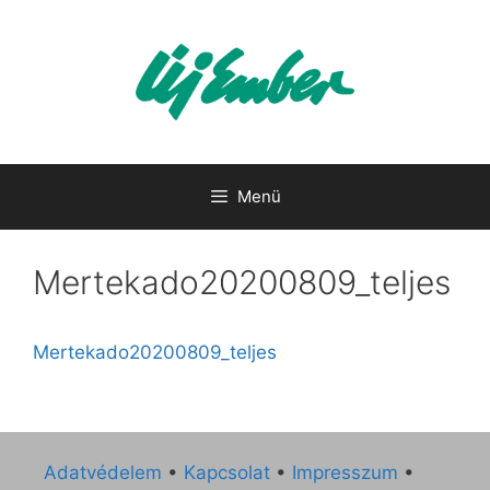
Kilépés
a
tartalomba
Menü
Mertekado20200809_teljes
Mertekado20200809_teljes
Adatvédelem
•
Kapcsolat
•
Impresszum
•