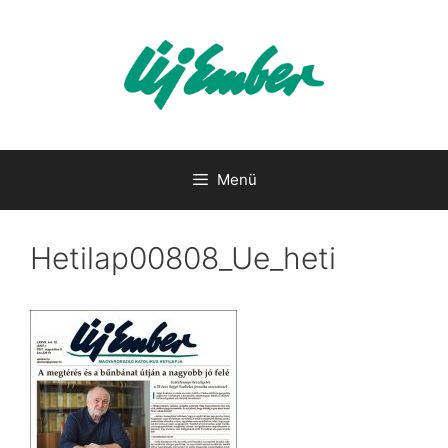
Kilépés
a
tartalomba
Menü
Hetilap00808_Ue_heti