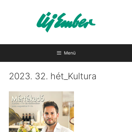
Kilépés
a
tartalomba
Menü
2023. 32. hét_Kultura