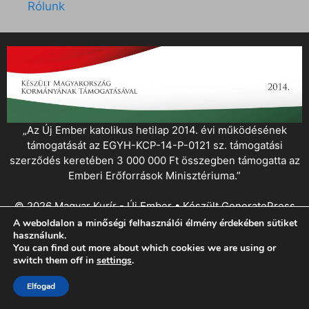
Rólunk
„Az Új Ember katolikus hetilap 2014. évi működésének
támogatását az EGYH-KCP-14-P-0121 sz. támogatási
szerződés keretében 3 000 000 Ft összegben támogatta az
Emberi Erőforrások Minisztériuma.”
© 2026 Magyar Kurír - Új Ember
• Készült
GeneratePress
A weboldalon a minőségi felhasználói élmény érdekében sütiket
használunk.
You can find out more about which cookies we are using or
switch them off in
settings
.
Elfogad