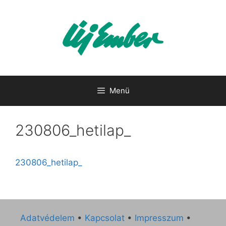
Kilépés
a
tartalomba
Menü
230806_hetilap_
230806_hetilap_
Adatvédelem
•
Kapcsolat
•
Impresszum
•