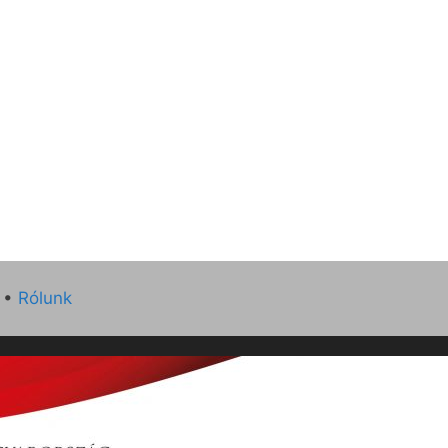
•
Rólunk