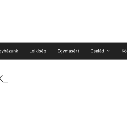
gyházunk
Lelkiség
Egymásért
Család
Kö
k_