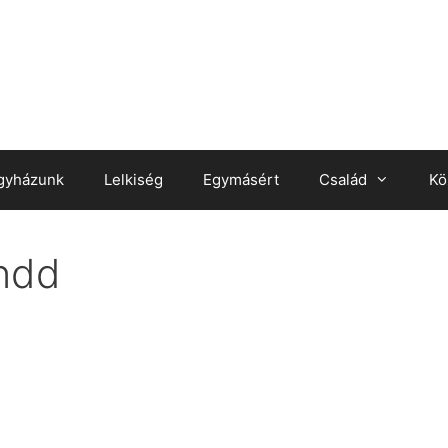
gyházunk
Lelkiség
Egymásért
Család
Kö
ndd