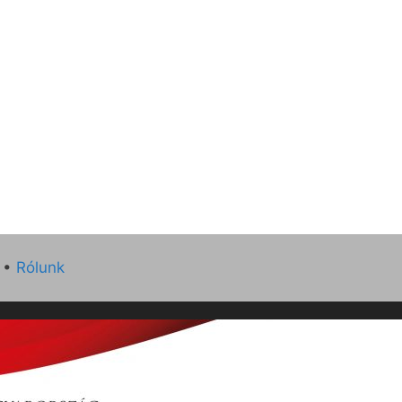
•
Rólunk