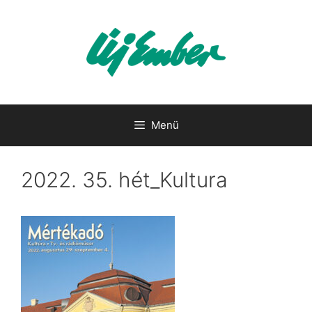
Kilépés
a
tartalomba
Menü
2022. 35. hét_Kultura