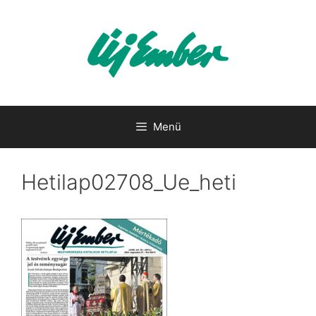
Kilépés
a
tartalomba
Menü
Hetilap02708_Ue_heti