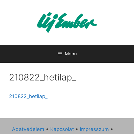
Kilépés
a
tartalomba
Menü
210822_hetilap_
210822_hetilap_
Adatvédelem
•
Kapcsolat
•
Impresszum
•