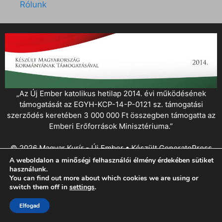
Rólunk
„Az Új Ember katolikus hetilap 2014. évi működésének
támogatását az EGYH-KCP-14-P-0121 sz. támogatási
szerződés keretében 3 000 000 Ft összegben támogatta az
Emberi Erőforrások Minisztériuma.”
© 2026 Magyar Kurír - Új Ember
• Készült
GeneratePress
A weboldalon a minőségi felhasználói élmény érdekében sütiket
használunk.
You can find out more about which cookies we are using or
switch them off in
settings
.
Elfogad