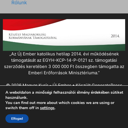
Rólunk
„Az Új Ember katolikus hetilap 2014. évi működésének
támogatását az EGYH-KCP-14-P-0121 sz. támogatási
szerződés keretében 3 000 000 Ft összegben támogatta az
Emberi Erőforrások Minisztériuma.”
© 2026 Magyar Kurír - Új Ember
• Készült
GeneratePress
A weboldalon a minőségi felhasználói élmény érdekében sütiket
használunk.
You can find out more about which cookies we are using or
switch them off in
settings
.
Elfogad