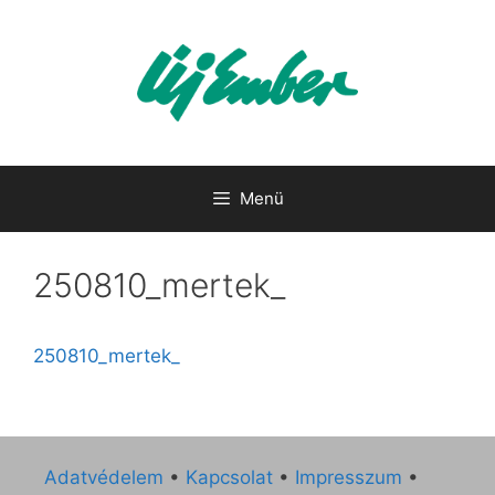
Kilépés
a
tartalomba
Menü
250810_mertek_
250810_mertek_
Adatvédelem
•
Kapcsolat
•
Impresszum
•