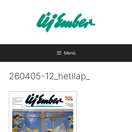
Kilépés
a
tartalomba
Menü
260405-12_hetilap_