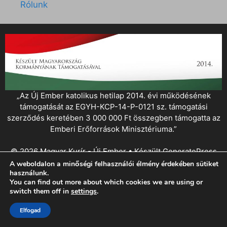
Rólunk
„Az Új Ember katolikus hetilap 2014. évi működésének
támogatását az EGYH-KCP-14-P-0121 sz. támogatási
szerződés keretében 3 000 000 Ft összegben támogatta az
Emberi Erőforrások Minisztériuma.”
© 2026 Magyar Kurír - Új Ember
• Készült
GeneratePress
A weboldalon a minőségi felhasználói élmény érdekében sütiket
használunk.
You can find out more about which cookies we are using or
switch them off in
settings
.
Elfogad