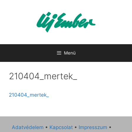
Kilépés
a
tartalomba
Menü
210404_mertek_
210404_mertek_
Adatvédelem
•
Kapcsolat
•
Impresszum
•