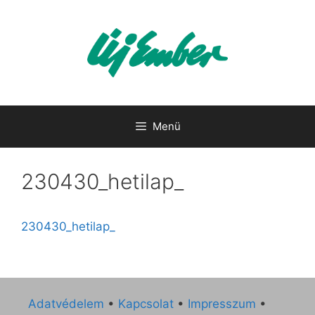
Kilépés
a
tartalomba
Menü
230430_hetilap_
230430_hetilap_
Adatvédelem
•
Kapcsolat
•
Impresszum
•