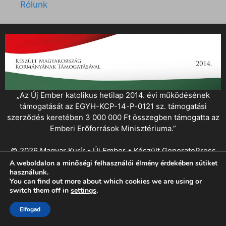
Rólunk
„Az Új Ember katolikus hetilap 2014. évi működésének
támogatását az EGYH-KCP-14-P-0121 sz. támogatási
szerződés keretében 3 000 000 Ft összegben támogatta az
Emberi Erőforrások Minisztériuma.”
© 2026 Magyar Kurír - Új Ember
• Készült
GeneratePress
A weboldalon a minőségi felhasználói élmény érdekében sütiket
használunk.
You can find out more about which cookies we are using or
switch them off in
settings
.
Elfogad