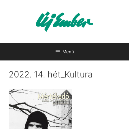
Kilépés
a
tartalomba
Menü
2022. 14. hét_Kultura