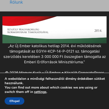
Rólunk
„Az Új Ember katolikus hetilap 2014. évi működésének
támogatását az EGYH-KCP-14-P-0121 sz. támogatási
szerződés keretében 3 000 000 Ft összegben támogatta az
Emberi Erőforrások Minisztériuma.”
© 2026 Magyar Kurír - Új Ember
• Készült
GeneratePress
A weboldalon a minőségi felhasználói élmény érdekében sütiket
használunk.
You can find out more about which cookies we are using or
switch them off in
settings
.
Elfogad