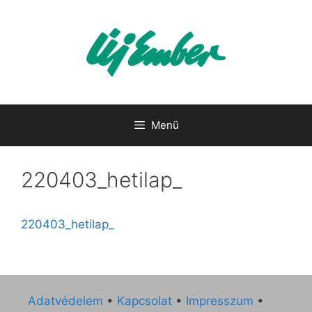
Kilépés
a
tartalomba
Menü
220403_hetilap_
220403_hetilap_
Adatvédelem
•
Kapcsolat
•
Impresszum
•