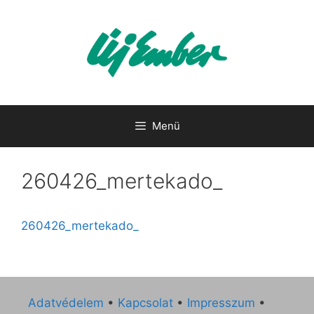
Kilépés
a
tartalomba
Menü
260426_mertekado_
260426_mertekado_
Adatvédelem
•
Kapcsolat
•
Impresszum
•