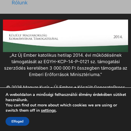
Rólunk
„Az Új Ember katolikus hetilap 2014. évi működésének
támogatását az EGYH-KCP-14-P-0121 sz. támogatási
szerződés keretében 3 000 000 Ft összegben támogatta az
Emberi Erőforrások Minisztériuma.”
© 2026 Magyar Kurír - Új Ember
• Készült
GeneratePress
A weboldalon a minőségi felhasználói élmény érdekében sütiket
használunk.
You can find out more about which cookies we are using or
switch them off in
settings
.
Elfogad