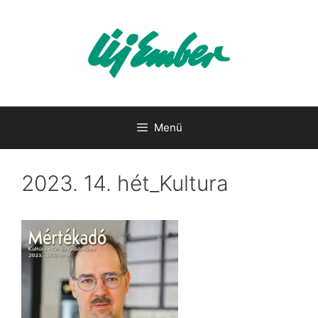
Kilépés
a
tartalomba
Menü
2023. 14. hét_Kultura