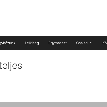
gyházunk
Lelkiség
Egymásért
Család
Kö
eljes