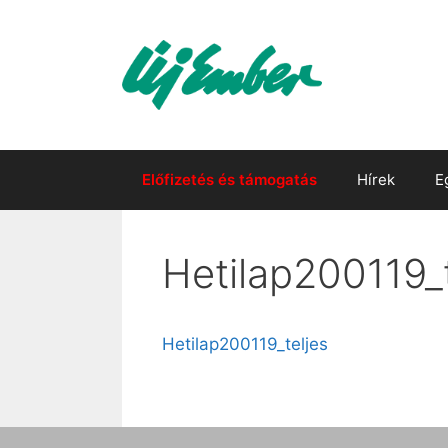
Kilépés
a
tartalomba
Előfizetés és támogatás
Hírek
E
Hetilap200119_t
Hetilap200119_teljes