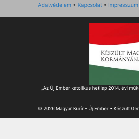
Adatvédelem
•
Kapcsolat
•
Impresszum
„Az Új Ember katolikus hetilap 2014. évi 
© 2026 Magyar Kurír - Új Ember
• Készült
Gen