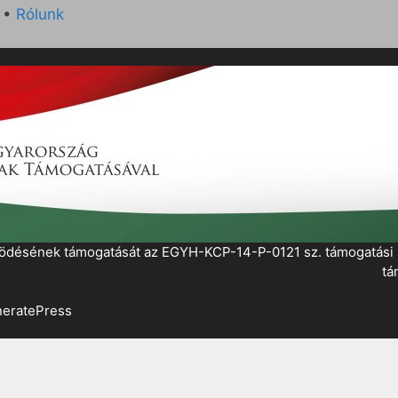
•
Rólunk
működésének támogatását az EGYH-KCP-14-P-0121 sz. támogatás
tá
eratePress