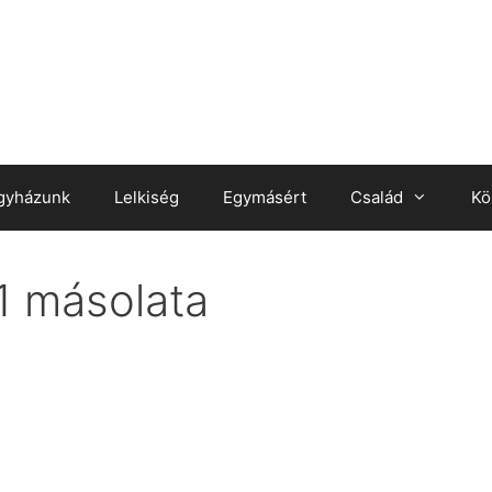
gyházunk
Lelkiség
Egymásért
Család
Kö
1 másolata