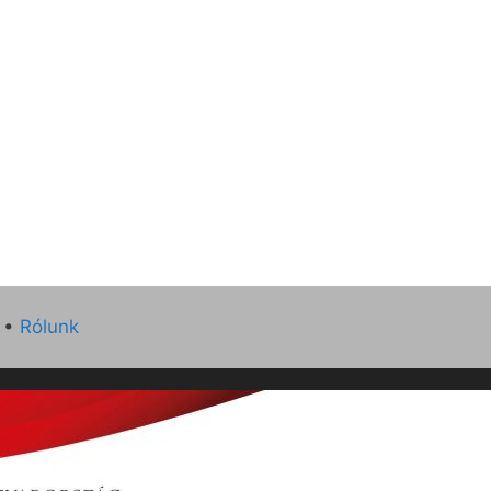
•
Rólunk