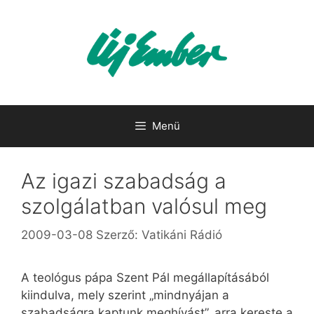
Kilépés
a
tartalomba
Menü
Az igazi szabadság a
szolgálatban valósul meg
2009-03-08
Szerző:
Vatikáni Rádió
A teológus pápa Szent Pál megállapításából
kiindulva, mely szerint „mindnyájan a
szabadságra kaptunk meghívást”, arra kereste a