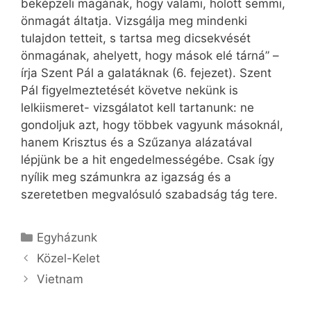
beképzeli magának, hogy valami, holott semmi,
önmagát áltatja. Vizsgálja meg mindenki
tulajdon tetteit, s tartsa meg dicsekvését
önmagának, ahelyett, hogy mások elé tárná” –
írja Szent Pál a galatáknak (6. fejezet). Szent
Pál figyelmeztetését követve nekünk is
lelkiismeret- vizsgálatot kell tartanunk: ne
gondoljuk azt, hogy többek vagyunk másoknál,
hanem Krisztus és a Szűzanya alázatával
lépjünk be a hit engedelmességébe. Csak így
nyílik meg számunkra az igazság és a
szeretetben megvalósuló szabadság tág tere.
Kategória
Egyházunk
Közel-Kelet
Vietnam