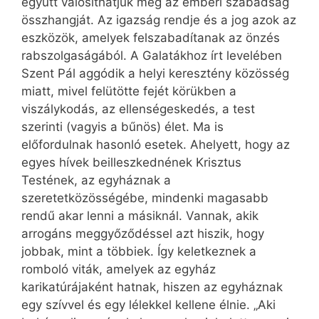
együtt valósíthatjuk meg az emberi szabadság
összhangját. Az igazság rendje és a jog azok az
eszközök, amelyek felszabadítanak az önzés
rabszolgaságából. A Galatákhoz írt levelében
Szent Pál aggódik a helyi keresztény közösség
miatt, mivel felütötte fejét körükben a
viszálykodás, az ellenségeskedés, a test
szerinti (vagyis a bűnös) élet. Ma is
előfordulnak hasonló esetek. Ahelyett, hogy az
egyes hívek beilleszkednének Krisztus
Testének, az egyháznak a
szeretetközösségébe, mindenki magasabb
rendű akar lenni a másiknál. Vannak, akik
arrogáns meggyőződéssel azt hiszik, hogy
jobbak, mint a többiek. Így keletkeznek a
romboló viták, amelyek az egyház
karikatúrájaként hatnak, hiszen az egyháznak
egy szívvel és egy lélekkel kellene élnie. „Aki