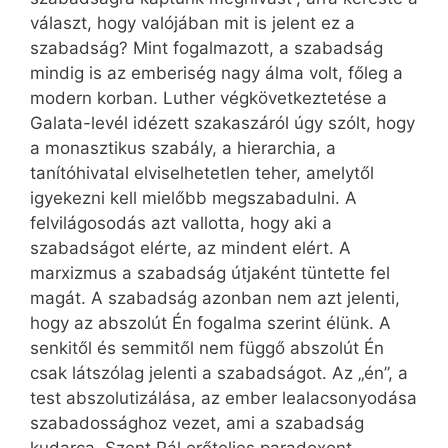
választ, hogy valójában mit is jelent ez a
szabadság? Mint fogalmazott, a szabadság
mindig is az emberiség nagy álma volt, főleg a
modern korban. Luther végkövetkeztetése a
Galata-levél idézett szakaszáról úgy szólt, hogy
a monasztikus szabály, a hierarchia, a
tanítóhivatal elviselhetetlen teher, amelytől
igyekezni kell mielőbb megszabadulni. A
felvilágosodás azt vallotta, hogy aki a
szabadságot elérte, az mindent elért. A
marxizmus a szabadság útjaként tüntette fel
magát. A szabadság azonban nem azt jelenti,
hogy az abszolút Én fogalma szerint élünk. A
senkitől és semmitől nem függő abszolút Én
csak látszólag jelenti a szabadságot. Az „én”, a
test abszolutizálása, az ember lealacsonyodása
szabadossághoz vezet, ami a szabadság