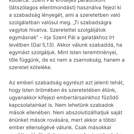
kudarca. Szent Pál erőteljes paradoxont
(látszólagos ellentmondást) használva fejezi ki
a szabadság lényegét, ami a szeretetben való
szolgálatban valósul meg. „Ti szabadságra
vagytok hivatva. Szeretettel szolgáljátok
egymásnak” – írja Szent Pál a galatákhoz írt
levélben (Gal 5,13). Akkor válunk szabaddá, ha
egymást szolgáljuk. Mint Isten teremtményei,
tőle függünk, de ez nem a zsarnokság, hanem a
szeretet köteléke.
Az emberi szabadság egyrészt azt jelenti tehát,
hogy Isten örömében és szeretetében élünk,
ugyanakkor kifejezi embertársainkhoz fűződő
kapcsolatainkat is. Nem lehetünk szabadok
mások ellenében. Nem abszolutizálhatjuk saját
énünket mások rovására, mert akkor a többi
ember ellenségévé válunk. Csak másokkal