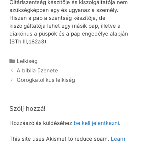
Oltáriszentség készítője és kiszolgáltatója nem
szükségképpen egy és ugyanaz a személy.
Hiszen a pap a szentség készítője, de
kiszolgáltatója lehet egy másik pap, illetve a
diakónus a püspök és a pap engedélye alapján
(STh III,q82a3).
Kategória
Lelkiség
A biblia üzenete
Görögkatolikus lelkiség
Szólj hozzá!
Hozzászólás küldéséhez
be kell jelentkezni
.
This site uses Akismet to reduce spam.
Learn