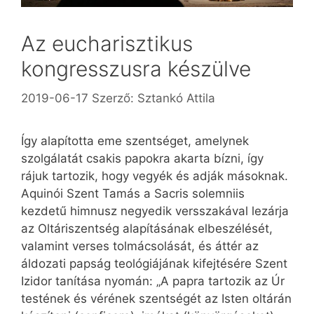
Az eucharisztikus
kongresszusra készülve
2019-06-17
Szerző:
Sztankó Attila
Így alapította eme szentséget, amelynek
szolgálatát csakis papokra akarta bízni, így
rájuk tartozik, hogy vegyék és adják másoknak.
Aquinói Szent Tamás a Sacris solemniis
kezdetű himnusz negyedik versszakával lezárja
az Oltáriszentség alapításának elbeszélését,
valamint verses tolmácsolását, és áttér az
áldozati papság teológiájának kifejtésére Szent
Izidor tanítása nyomán: „A papra tartozik az Úr
testének és vérének szentségét az Isten oltárán