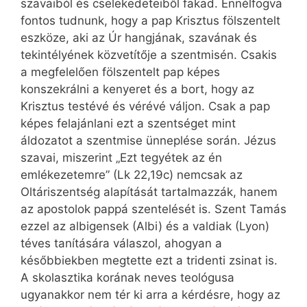
szavaiból és cselekedeteiből fakad. Ennélfogva
fontos tudnunk, hogy a pap Krisztus fölszentelt
eszköze, aki az Úr hangjának, szavának és
tekintélyének közvetítője a szentmisén. Csakis
a megfelelően fölszentelt pap képes
konszekrálni a kenyeret és a bort, hogy az
Krisztus testévé és vérévé váljon. Csak a pap
képes felajánlani ezt a szentséget mint
áldozatot a szentmise ünneplése során. Jézus
szavai, miszerint „Ezt tegyétek az én
emlékezetemre” (Lk 22,19c) nemcsak az
Oltáriszentség alapítását tartalmazzák, hanem
az apostolok pappá szentelését is. Szent Tamás
ezzel az albigensek (Albi) és a valdiak (Lyon)
téves tanítására válaszol, ahogyan a
későbbiekben megtette ezt a tridenti zsinat is.
A skolasztika korának neves teológusa
ugyanakkor nem tér ki arra a kérdésre, hogy az