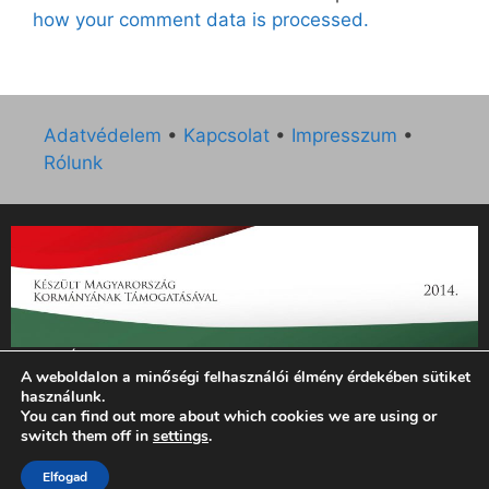
how your comment data is processed.
Adatvédelem
•
Kapcsolat
•
Impresszum
•
Rólunk
„Az Új Ember katolikus hetilap 2014. évi működésének
A weboldalon a minőségi felhasználói élmény érdekében sütiket
támogatását az EGYH-KCP-14-P-0121 sz. támogatási
használunk.
szerződés keretében 3 000 000 Ft összegben támogatta az
You can find out more about which cookies we are using or
Emberi Erőforrások Minisztériuma.”
switch them off in
settings
.
Elfogad
© 2026 Magyar Kurír - Új Ember
• Készült
GeneratePress