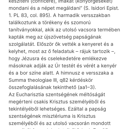
készíteni (conficere), imákat (könyörgéseket)
mondani és a népet megáldani” (S. Isidori Epist.
1. PL 83, col. 895). A harmadik versszakban
találkoztunk a törékeny és szomorú
tanítványokkal, akik az utolsó vacsora termében
kapták meg az újszövetség papságának
szolgálatát. Először ők vették a kenyeret és a
kelyhet, most az ő feladatuk – rájuk tartozik –,
hogy Jézusra és cselekedetére emlékezve
másoknak adják az Úr testét és vérét a kenyér
és a bor színe alatt. A himnusz e versszaka a
Summa theologiae III, q82 kérdéskör
összefoglalásának tekinthető (aa1–3).
Az Eucharisztia szentségének méltóságát
megérteni csakis Krisztus személyéből és
tekintélyéből lehetséges. Ezáltal a papság
szentségének misztériuma is Krisztus
személyéből és az utolsó vacsorán mondott