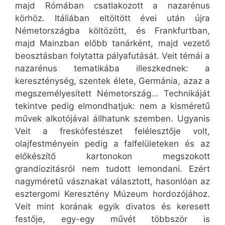
majd Rómában csatlakozott a nazarénus
körhöz. Itáliában eltöltött évei után újra
Németországba költözött, és Frankfurtban,
majd Mainzban előbb tanárként, majd vezető
beosztásban folytatta pályafutását. Veit témái a
nazarénus tematikába illeszkednek: a
kereszténység, szentek élete, Germánia, azaz a
megszemélyesített Németország… Technikáját
tekintve pedig elmondhatjuk: nem a kisméretű
művek alkotójával állhatunk szemben. Ugyanis
Veit a freskófestészet felélesztője volt,
olajfestményein pedig a falfelületeken és az
előkészítő kartonokon megszokott
grandiozitásról nem tudott lemondani. Ezért
nagyméretű vásznakat választott, hasonlóan az
esztergomi Keresztény Múzeum hordozójához.
Veit mint korának egyik divatos és keresett
festője, egy-egy művét többször is