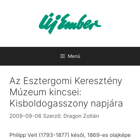
Kilépés
a
tartalomba
Menü
Az Esztergomi Keresztény
Múzeum kincsei:
Kisboldogasszony napjára
2009-09-06
Szerző:
Dragon Zoltán
Philipp Veit (1793-1877) késői, 1869-es olajképe