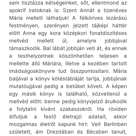
sem tisztázza kétségeinket, sőt, ellentmond az
apokrif iratoknak is: Szent Annát a tizenéves
Mária mellett láthatjuk! A félköríves lezárású
festményen, szerényen jelzett tájképi háttér
előtt Anna egy kora középkori fonatdíszítéses
mellvéd mellett ül, amelyre jobbjával
támaszkodik. Bal lábát jobbján veti át, és ennek
a testhelyzetnek köszönhetően teljesen a
mellette álló Máriára, illetve a kezében tartott
imádságoskönyvre tud összpontosítani. Mária
baljával a könyv kötéstábláját tartja, jobbjának
mutatóujjával pedig a betűket követi. A képen
egy másik könyv is található, közvetlenül a
mellvéd előtt: benne pedig könyvjelző árulkodik
a folytatni kívánt szakaszokról. Ha röviden
átfutjuk a festő életrajzi adatait, akkor
mozgalmas életről kapunk hírt: Veit Berlinben
született, ám Drezdában és Bécsben tanult,