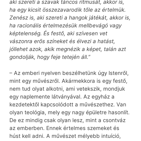
aki szereti a szavak táncos ritmusát, akkor is,
ha egy kicsit összezavarodik tőle az értelmük.
Zenész is, aki szereti a hangok játékát, akkor is,
ha racionális értelmezésük mellbevágó vagy
képtelenség. És festő, aki szívesen vet
vászonra erős színeket és élvezi a hatást,
jóllehet azok, akik megnézik a képet, talán azt
gondolják, hogy feje tetején áll.”
– Az emberi nyelven beszélhetünk úgy Istenről,
mint egy művészről. Akármekkora is egy festő,
nem tud olyat alkotni, ami vetekszik, mondjuk
egy naplemente látványával. Az egyház a
kezdetektől kapcsolódott a művészethez. Van
olyan teológia, mely egy nagy épületre hasonlít.
De ez mindig csak olyan lesz, mint a csontváz
az emberben. Ennek értelmes szemeket és
húst kell adni. A művészet mélyebb intuíció,