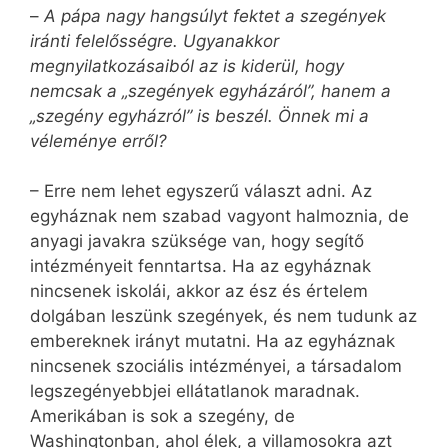
–
A pápa nagy hangsúlyt fektet a szegények
iránti felelősségre. Ugyanakkor
megnyilatkozásaiból az is kiderül, hogy
nemcsak a „szegények egyházáról”, hanem a
„szegény egyházról” is beszél. Önnek mi a
véleménye erről?
– Erre nem lehet egyszerű választ adni. Az
egyháznak nem szabad vagyont halmoznia, de
anyagi javakra szüksége van, hogy segítő
intézményeit fenntartsa. Ha az egyháznak
nincsenek iskolái, akkor az ész és értelem
dolgában leszünk szegények, és nem tudunk az
embereknek irányt mutatni. Ha az egyháznak
nincsenek szociális intézményei, a társadalom
legszegényebbjei ellátatlanok maradnak.
Amerikában is sok a szegény, de
Washingtonban, ahol élek, a villamosokra azt