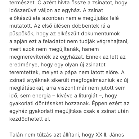
természet. Ő azért hívta össze a zsinatot, hogy
időszerűvé váljon az egyház. A zsinat
előkészülete azonban nem e megújulás felé
mutatott. Az első ülésen döbbentek rá a
püspökök, hogy az elkészült dokumentumok
alapján ezt a feladatot nem tudják végrehajtani,
mert azok nem megújítanák, hanem
megmerevítenék az egyházat. Ennek az lett az
eredménye, hogy egy olyan új zsinatot
teremtettek, melyet a pápa nem látott előre. A
zsinati atyáknak sikerült megfogalmazniuk az új
meglátásokat, arra viszont már nem jutott sem
idő, sem energia – kivéve a liturgiát –, hogy
gyakorlati döntéseket hozzanak. Éppen ezért az
egyház gyakorlati megújítása csak a zsinat után
kezdődhetett el.
Talán nem túlzás azt állítani, hogy XXIII. János