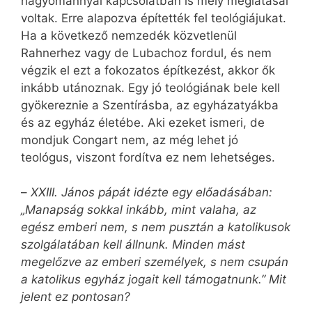
hagyománnyal kapcsolatban is mély meglátásai
voltak. Erre alapozva építették fel teológiájukat.
Ha a következő nemzedék közvetlenül
Rahnerhez vagy de Lubachoz fordul, és nem
végzik el ezt a fokozatos építkezést, akkor ők
inkább utánoznak. Egy jó teológiának bele kell
gyökereznie a Szentírásba, az egyházatyákba
és az egyház életébe. Aki ezeket ismeri, de
mondjuk Congart nem, az még lehet jó
teológus, viszont fordítva ez nem lehetséges.
–
XXIII. János pápát idézte egy előadásában:
„Manapság sokkal inkább, mint valaha, az
egész emberi nem, s nem pusztán a katolikusok
szolgálatában kell állnunk. Minden mást
megelőzve az emberi személyek, s nem csupán
a katolikus egyház jogait kell támogatnunk.” Mit
jelent ez pontosan?