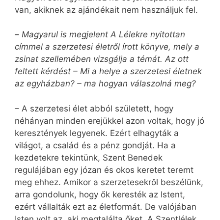
van, akiknek az ajándékait nem használjuk fel.
–
Magyarul is megjelent A Lélekre nyitottan
címmel a szerzetesi életről írott könyve, mely a
zsinat szellemében vizsgálja a témát. Az ott
feltett kérdést – Mi a helye a szerzetesi életnek
az egyházban? – ma hogyan válaszolná meg?
– A szerzetesi élet abból született, hogy
néhányan minden erejükkel azon voltak, hogy jó
keresztények legyenek. Ezért elhagyták a
világot, a család és a pénz gondját. Ha a
kezdetekre tekintünk, Szent Benedek
regulájában egy józan és okos keretet teremt
meg ehhez. Amikor a szerzetesekről beszélünk,
arra gondolunk, hogy ők keresték az Istent,
ezért vállalták ezt az életformát. De valójában
Isten volt az, aki megtalálta őket. A Szentlélek