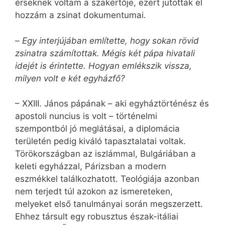
érseknek voltam a szakértője, ezért jutottak el
hozzám a zsinat dokumentumai.
–
Egy interjújában említette, hogy sokan rövid
zsinatra számítottak. Mégis két pápa hivatali
idejét is érintette. Hogyan emlékszik vissza,
milyen volt e két egyházfő?
– XXIII. János pápának – aki egyháztörténész és
apostoli nuncius is volt – történelmi
szempontból jó meglátásai, a diplomácia
területén pedig kiváló tapasztalatai voltak.
Törökországban az iszlámmal, Bulgáriában a
keleti egyházzal, Párizsban a modern
eszmékkel találkozhatott. Teológiája azonban
nem terjedt túl azokon az ismereteken,
melyeket első tanulmányai során megszerzett.
Ehhez társult egy robusztus észak-itáliai