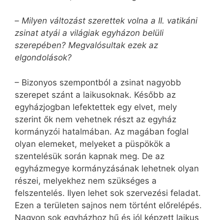
–
Milyen változást szerettek volna a II. vatikáni
zsinat atyái a világiak egyházon belüli
szerepében? Megvalósultak ezek az
elgondolások?
– Bizonyos szempontból a zsinat nagyobb
szerepet szánt a laikusoknak. Később az
egyházjogban lefektettek egy elvet, mely
szerint ők nem vehetnek részt az egyház
kormányzói hatalmában. Az magában foglal
olyan elemeket, melyeket a püspökök a
szentelésük során kapnak meg. De az
egyházmegye kormányzásának lehetnek olyan
részei, melyekhez nem szükséges a
felszentelés. Ilyen lehet sok szervezési feladat.
Ezen a területen sajnos nem történt előrelépés.
Nagyon sok egyházhoz hű és jól képzett laikus