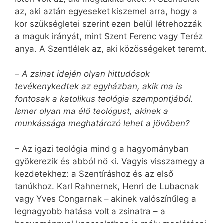
az, aki aztán egyeseket kiszemel arra, hogy a
kor szükségletei szerint ezen belül létrehozzák
a maguk irányát, mint Szent Ferenc vagy Teréz
anya. A Szentlélek az, aki közösségeket teremt.
–
A zsinat idején olyan hittudósok
tevékenykedtek az egyházban, akik ma is
fontosak a katolikus teológia szempontjából.
Ismer olyan ma élő teológust, akinek a
munkássága meghatározó lehet a jövőben?
– Az igazi teológia mindig a hagyományban
gyökerezik és abból nő ki. Vagyis visszamegy a
kezdetekhez: a Szentíráshoz és az első
tanúkhoz. Karl Rahnernek, Henri de Lubacnak
vagy Yves Congarnak – akinek valószínűleg a
legnagyobb hatása volt a zsinatra – a