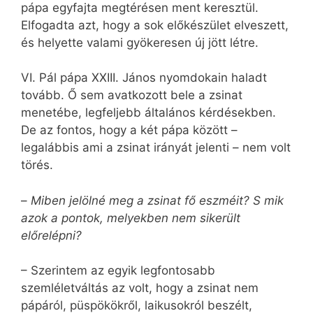
pápa egyfajta megtérésen ment keresztül.
Elfogadta azt, hogy a sok előkészület elveszett,
és helyette valami gyökeresen új jött létre.
VI. Pál pápa XXIII. János nyomdokain haladt
tovább. Ő sem avatkozott bele a zsinat
menetébe, legfeljebb általános kérdésekben.
De az fontos, hogy a két pápa között –
legalábbis ami a zsinat irányát jelenti – nem volt
törés.
–
Miben jelölné meg a zsinat fő eszméit? S mik
azok a pontok, melyekben nem sikerült
előrelépni?
– Szerintem az egyik legfontosabb
szemléletváltás az volt, hogy a zsinat nem
pápáról, püspökökről, laikusokról beszélt,