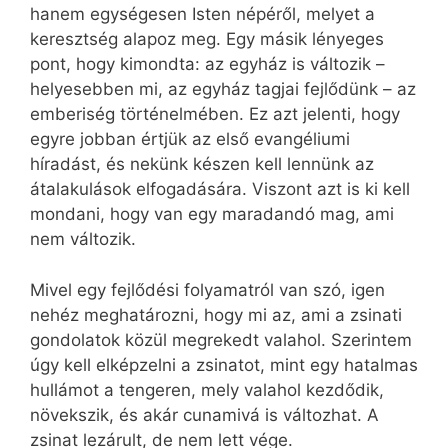
hanem egységesen Isten népéről, melyet a
keresztség alapoz meg. Egy másik lényeges
pont, hogy kimondta: az egyház is változik –
helyesebben mi, az egyház tagjai fejlődünk – az
emberiség történelmében. Ez azt jelenti, hogy
egyre jobban értjük az első evangéliumi
híradást, és nekünk készen kell lennünk az
átalakulások elfogadására. Viszont azt is ki kell
mondani, hogy van egy maradandó mag, ami
nem változik.
Mivel egy fejlődési folyamatról van szó, igen
nehéz meghatározni, hogy mi az, ami a zsinati
gondolatok közül megrekedt valahol. Szerintem
úgy kell elképzelni a zsinatot, mint egy hatalmas
hullámot a tengeren, mely valahol kezdődik,
növekszik, és akár cunamivá is változhat. A
zsinat lezárult, de nem lett vége.