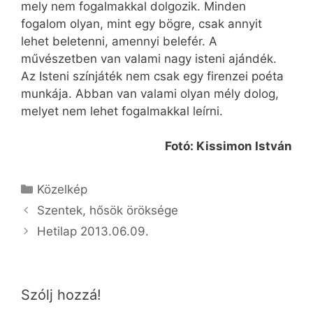
mely nem fogalmakkal dolgozik. Minden
fogalom olyan, mint egy bögre, csak annyit
lehet beletenni, amennyi belefér. A
művészetben van valami nagy isteni ajándék.
Az Isteni színjáték nem csak egy firenzei poéta
munkája. Abban van valami olyan mély dolog,
melyet nem lehet fogalmakkal leírni.
Fotó: Kissimon István
Kategória
Közelkép
Szentek, hősök öröksége
Hetilap 2013.06.09.
Szólj hozzá!