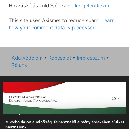
Hozzászólás küldéséhez
be kell jelentkezni
.
This site uses Akismet to reduce spam.
Learn
how your comment data is processed.
Adatvédelem
•
Kapcsolat
•
Impresszum
•
Rólunk
„Az Új Ember katolikus hetilap 2014. évi működésének
A weboldalon a minőségi felhasználói élmény érdekében sütiket
támogatását az EGYH-KCP-14-P-0121 sz. támogatási
használunk.