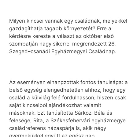
Milyen kincsei vannak egy családnak, melyekkel
gazdagíthatja tágabb környezetét? Erre a
kérdésre kereste a választ az október első
szombatján nagy sikerrel megrendezett 26.
Szeged–csanádi Egyházmegyei Családnap.
Az eseményen elhangzottak fontos tanulsága: a
belső egység elengedhetetlen ahhoz, hogy egy
család a külvilág felé fordulhasson, hiszen csak
saját kincseiből ajándékozhat valamit
másoknak. Ezt tanúsította Sárközi Béla és
felesége, Rita, a Székesfehérvári egyházmegye
családreferens házaspárja is, akik négy
gyermekükkel együtt az egész nap