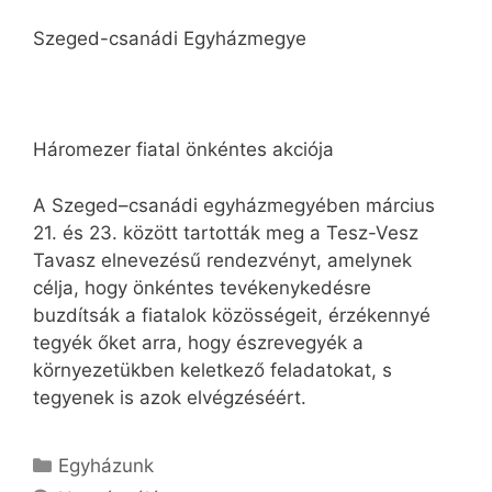
Szeged-csanádi Egyházmegye
Háromezer fiatal önkéntes akciója
A Szeged–csanádi egyházmegyében március
21. és 23. között tartották meg a Tesz-Vesz
Tavasz elnevezésű rendezvényt, amelynek
célja, hogy önkéntes tevékenykedésre
buzdítsák a fiatalok közösségeit, érzékennyé
tegyék őket arra, hogy észrevegyék a
környezetükben keletkező feladatokat, s
tegyenek is azok elvégzéséért.
Kategória
Egyházunk