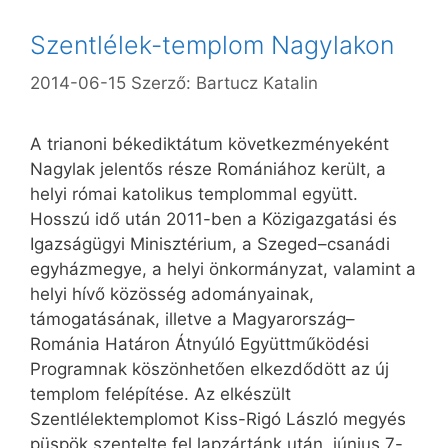
Szentlélek-templom Nagylakon
2014-06-15
Szerző:
Bartucz Katalin
A trianoni békediktátum következményeként
Nagylak jelentős része Romániához került, a
helyi római katolikus templommal együtt.
Hosszú idő után 2011-ben a Közigazgatási és
Igazságügyi Minisztérium, a Szeged–csanádi
egyházmegye, a helyi önkormányzat, valamint a
helyi hívő közösség adományainak,
támogatásának, illetve a Magyarország–
Románia Határon Átnyúló Együttműködési
Programnak köszönhetően elkezdődött az új
templom felépítése. Az elkészült
Szentlélektemplomot Kiss-Rigó László megyés
püspök szentelte fel lapzártánk után, június 7-