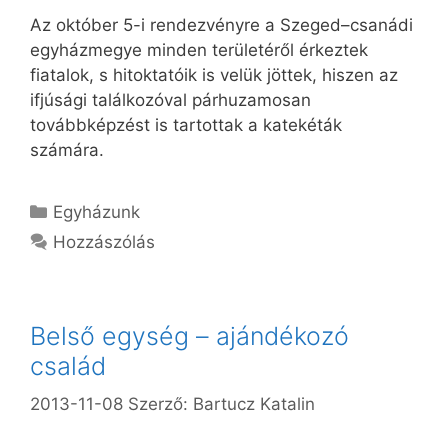
Az október 5-i rendezvényre a Szeged–csanádi
egyházmegye minden területéről érkeztek
fiatalok, s hitoktatóik is velük jöttek, hiszen az
ifjúsági találkozóval párhuzamosan
továbbképzést is tartottak a katekéták
számára.
Kategória
Egyházunk
Hozzászólás
Belső egység – ajándékozó
család
2013-11-08
Szerző:
Bartucz Katalin