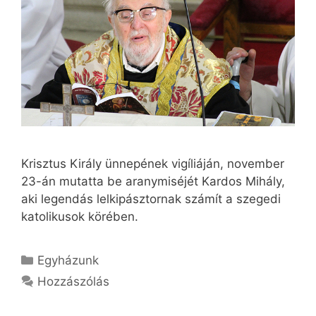
Krisztus Király ünnepének vigíliáján, november
23-án mutatta be aranymiséjét Kardos Mihály,
aki legendás lelkipásztornak számít a szegedi
katolikusok körében.
Kategória
Egyházunk
Hozzászólás