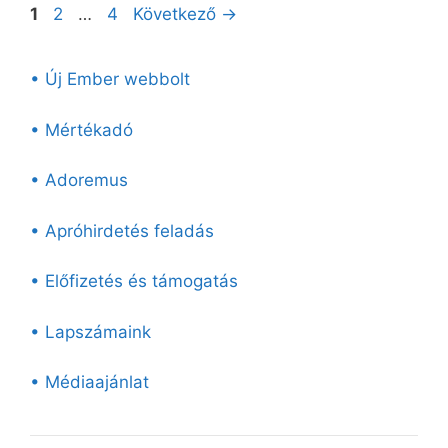
Oldal
Oldal
Oldal
1
2
…
4
Következő
→
• Új Ember webbolt
• Mértékadó
• Adoremus
• Apróhirdetés feladás
• Előfizetés és támogatás
• Lapszámaink
• Médiaajánlat