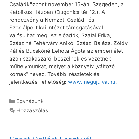
Családközpont november 16-án, Szegeden, a
Katolikus Házban (Dugonics tér 12.). A
rendezvény a Nemzeti Család- és
Szociálpolitikai Intézet támogatásával
valósulhat meg. Az előadók, Szalai Erika,
Szásziné Fehérváry Anikó, Szászi Balázs, Zöldy
Pál és Bucskóné Lehota Ágota az emberi élet
azon szakaszáról beszélnek és vezetnek
műhelymunkát, melyet a köznyelv „változó
kornak” nevez. További részletek és
jelentkezési lehetőség:
www.megujulva.hu.
Kategória
Egyházunk
Hozzászólás