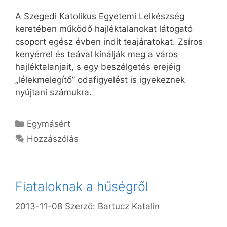
A Szegedi Katolikus Egyetemi Lelkészség
keretében működő hajléktalanokat látogató
csoport egész évben indít teajáratokat. Zsíros
kenyérrel és teával kínálják meg a város
hajléktalanjait, s egy beszélgetés erejéig
„lélekmelegítő” odafigyelést is igyekeznek
nyújtani számukra.
Kategória
Egymásért
Hozzászólás
Fiataloknak a hűségről
2013-11-08
Szerző:
Bartucz Katalin