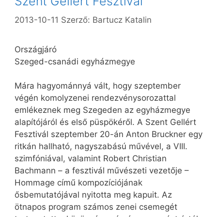
Szent Gellért Fesztivál
2013-10-11
Szerző:
Bartucz Katalin
Országjáró
Szeged-csanádi egyházmegye
Mára hagyománnyá vált, hogy szeptember
végén komolyzenei rendezvénysorozattal
emlékeznek meg Szegeden az egyházmegye
alapítójáról és első püspökéről. A Szent Gellért
Fesztivál szeptember 20-án Anton Bruckner egy
ritkán hallható, nagyszabású művével, a VIII.
szimfóniával, valamint Robert Christian
Bachmann – a fesztivál művészeti vezetője –
Hommage című kompozíciójának
ősbemutatójával nyitotta meg kapuit. Az
ötnapos program számos zenei csemegét