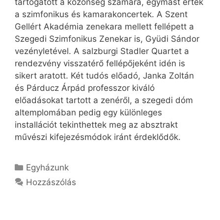
tartogatott a közönség számára, egymást érték
a szimfonikus és kamarakoncertek. A Szent
Gellért Akadémia zenekara mellett fellépett a
Szegedi Szimfonikus Zenekar is, Gyüdi Sándor
vezényletével. A salzburgi Stadler Quartet a
rendezvény visszatérő fellépőjeként idén is
sikert aratott. Két tudós előadó, Janka Zoltán
és Párducz Árpád professzor kiváló
előadásokat tartott a zenéről, a szegedi dóm
altemplomában pedig egy különleges
installációt tekinthettek meg az absztrakt
művészi kifejezésmódok iránt érdeklődők.
Kategória
Egyházunk
Hozzászólás