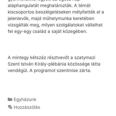
alaphangulatát meghatározták. A témát
kiscsoportos beszélgetéseken mélyítették el a
jelenlevők, majd műhelymunka keretében
vizsgálták meg, milyen szolgálatokat vállalhat
fel egy-egy család a saját közegében.
A mintegy kétszáz résztvevőt a szatymazi
Szent István Király-plébánia közössége látta
vendégül. A programot szentmise zárta.
Kategória
Egyházunk
Hozzászólás