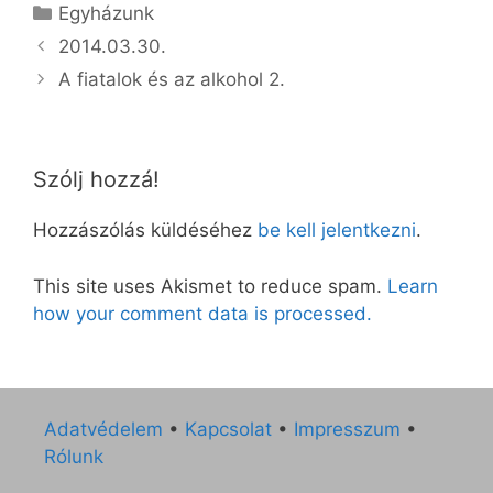
Kategória
Egyházunk
2014.03.30.
A fiatalok és az alkohol 2.
Szólj hozzá!
Hozzászólás küldéséhez
be kell jelentkezni
.
This site uses Akismet to reduce spam.
Learn
how your comment data is processed.
Adatvédelem
•
Kapcsolat
•
Impresszum
•
Rólunk