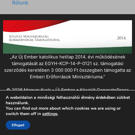
Rólunk
„Az Új Ember katolikus hetilap 2014. évi működésének
támogatását az EGYH-KCP-14-P-0121 sz. támogatási
szerződés keretében 3 000 000 Ft összegben támogatta az
Emberi Erőforrások Minisztériuma.”
© 2026 Magyar Kurír - Új Ember
• Készült
GeneratePress
A weboldalon a minőségi felhasználói élmény érdekében sütiket
használunk.
You can find out more about which cookies we are using or
switch them off in
settings
.
Elfogad