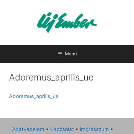
Kilépés
a
tartalomba
Menü
Adoremus_aprilis_ue
Adoremus_aprilis_ue
Adatvédelem
•
Kapcsolat
•
Impresszum
•