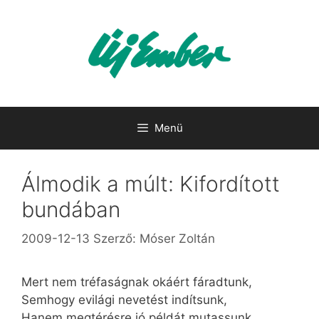
Kilépés
a
tartalomba
Menü
Álmodik a múlt: Kifordított
bundában
2009-12-13
Szerző:
Móser Zoltán
Mert nem tréfaságnak okáért fáradtunk,
Semhogy evilági nevetést indítsunk,
Hanem megtérésre jó példát mutassunk