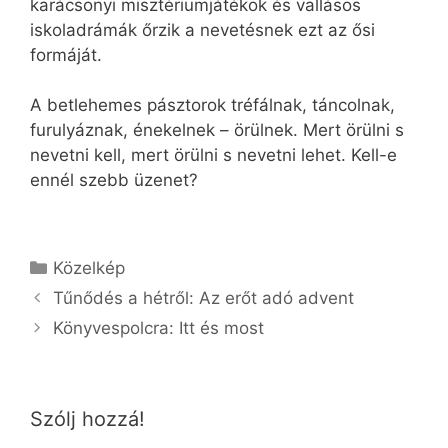
karácsonyi misztériumjátékok és vallásos
iskoladrámák őrzik a nevetésnek ezt az ősi
formáját.
A betlehemes pásztorok tréfálnak, táncolnak,
furulyáznak, énekelnek – örülnek. Mert örülni s
nevetni kell, mert örülni s nevetni lehet. Kell-e
ennél szebb üzenet?
Kategória
Közelkép
Tűnődés a hétről: Az erőt adó advent
Könyvespolcra: Itt és most
Szólj hozzá!