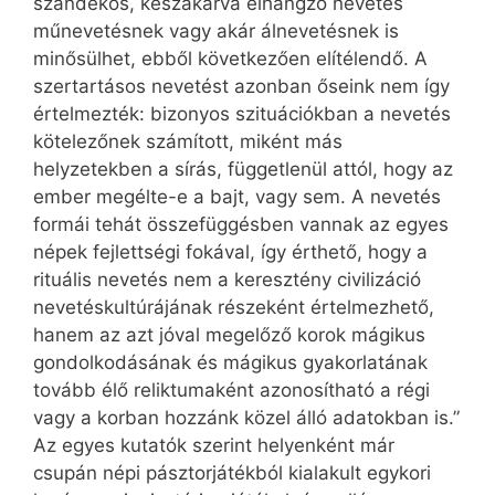
szándékos, készakarva elhangzó nevetés
műnevetésnek vagy akár álnevetésnek is
minősülhet, ebből következően elítélendő. A
szertartásos nevetést azonban őseink nem így
értelmezték: bizonyos szituációkban a nevetés
kötelezőnek számított, miként más
helyzetekben a sírás, függetlenül attól, hogy az
ember megélte-e a bajt, vagy sem. A nevetés
formái tehát összefüggésben vannak az egyes
népek fejlettségi fokával, így érthető, hogy a
rituális nevetés nem a keresztény civilizáció
nevetéskultúrájának részeként értelmezhető,
hanem az azt jóval megelőző korok mágikus
gondolkodásának és mágikus gyakorlatának
tovább élő reliktumaként azonosítható a régi
vagy a korban hozzánk közel álló adatokban is.”
Az egyes kutatók szerint helyenként már
csupán népi pásztorjátékból kialakult egykori