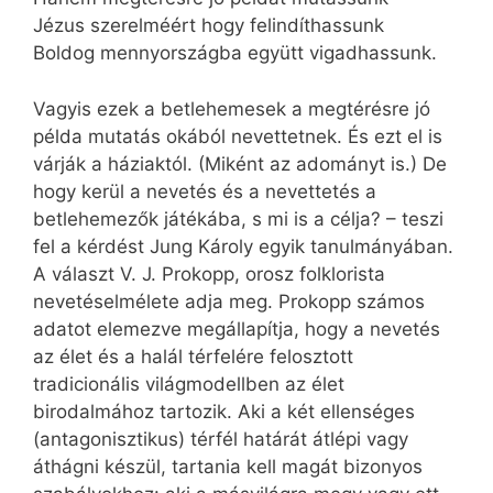
Jézus szerelméért hogy felindíthassunk
Boldog mennyországba együtt vigadhassunk.
Vagyis ezek a betlehemesek a megtérésre jó
példa mutatás okából nevettetnek. És ezt el is
várják a háziaktól. (Miként az adományt is.) De
hogy kerül a nevetés és a nevettetés a
betlehemezők játékába, s mi is a célja? – teszi
fel a kérdést Jung Károly egyik tanulmányában.
A választ V. J. Prokopp, orosz folklorista
nevetéselmélete adja meg. Prokopp számos
adatot elemezve megállapítja, hogy a nevetés
az élet és a halál térfelére felosztott
tradicionális világmodellben az élet
birodalmához tartozik. Aki a két ellenséges
(antagonisztikus) térfél határát átlépi vagy
áthágni készül, tartania kell magát bizonyos