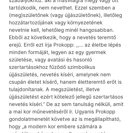
szabályokhoz: aki a másvilágra megy vagy ott
tartózkodik, nem nevethet. Ezzel szemben a
(meg)születőnek (vagy újjászületőnek), illetőleg
hozzátartozójának vagy környezetének
nevetnie kell, lehetőleg minél hangosabban.
Ebből az következik, hogy a nevetés teremtő
erejű. Erről ezt írja Prokopp: ,,… az életbe lépés
minden formáját, legyen az egy gyermek
születése, vagy avatási és hasonló
szertartásokhoz fűződő szimbolikus
újjászületés, nevetés kíséri, amelynek nem
csupán életet kísérő, hanem életteremtő erőt is
tulajdonítanak. A megszületést, illetve
újjászületést ezért kötelező jellegű szertartásos
nevetés kíséri.” De az sem tanulság nélküli, amit
a mai kor műnevetéséről ír. Ugyanis Prokopp
gondolatmenetét követve az is megállapítható,
hogy „a modern kor embere számára a