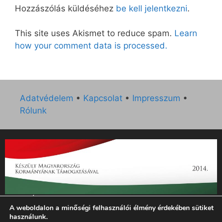
Hozzászólás küldéséhez
be kell jelentkezni
.
This site uses Akismet to reduce spam.
Learn
how your comment data is processed.
Adatvédelem
•
Kapcsolat
•
Impresszum
•
Rólunk
„Az Új Ember katolikus hetilap 2014. évi működésének
A weboldalon a minőségi felhasználói élmény érdekében sütiket
támogatását az EGYH-KCP-14-P-0121 sz. támogatási
használunk.
szerződés keretében 3 000 000 Ft összegben támogatta az