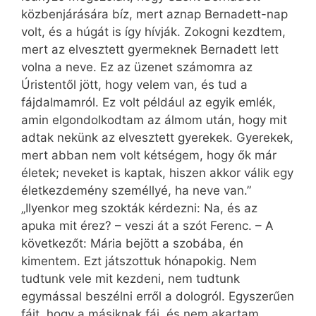
közbenjárására bíz, mert aznap Bernadett-nap
volt, és a húgát is így hívják. Zokogni kezdtem,
mert az elvesztett gyermeknek Bernadett lett
volna a neve. Ez az üzenet számomra az
Úristentől jött, hogy velem van, és tud a
fájdalmamról. Ez volt például az egyik emlék,
amin elgondolkodtam az álmom után, hogy mit
adtak nekünk az elvesztett gyerekek. Gyerekek,
mert abban nem volt kétségem, hogy ők már
életek; neveket is kaptak, hiszen akkor válik egy
életkezdemény személlyé, ha neve van.”
„Ilyenkor meg szokták kérdezni: Na, és az
apuka mit érez? – veszi át a szót Ferenc. – A
következőt: Mária bejött a szobába, én
kimentem. Ezt játszottuk hónapokig. Nem
tudtunk vele mit kezdeni, nem tudtunk
egymással beszélni erről a dologról. Egyszerűen
fájt, hogy a másiknak fáj, és nem akartam