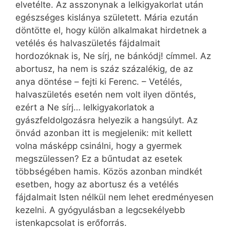
elvetélte. Az asszonynak a lelkigyakorlat után
egész­séges kislánya született. Mária ezután
döntötte el, hogy külön alkalmakat hirdetnek a
vetélés és halvaszületés fájdalmait
hordozóknak is, Ne sírj, ne bánkódj! címmel. Az
abortusz, ha nem is száz százalékig, de az
anya döntése – fejti ki Ferenc. – Vetélés,
halvaszületés esetén nem volt ilyen döntés,
ezért a Ne sírj… lelkigyakorlatok a
gyászfeldolgozásra helyezik a hangsúlyt. Az
önvád azonban itt is megjelenik: mit kellett
volna másképp csinálni, hogy a gyermek
megszülessen? Ez a bűntudat az esetek
többségében hamis. Közös azonban mindkét
esetben, hogy az abortusz és a vetélés
fájdalmait Isten nélkül nem lehet eredményesen
kezelni. A gyógyulásban a legcsekélyebb
istenkapcsolat is erőforrás.