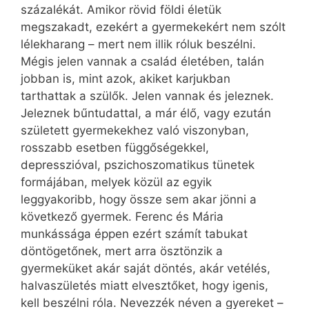
százalékát. Amikor rövid földi életük
megszakadt, ezekért a gyermekekért nem szólt
lélekharang – mert nem illik róluk beszélni.
Mégis jelen vannak a család életében, talán
jobban is, mint azok, akiket karjukban
tarthattak a szülők. Jelen vannak és jeleznek.
Jeleznek bűntudattal, a már élő, vagy ezután
született gyermekekhez való viszonyban,
rosszabb esetben függőségekkel,
depresszióval, pszichoszomatikus tünetek
formájában, melyek közül az egyik
leggyakoribb, hogy össze sem akar jönni a
következő gyermek. Ferenc és Mária
munkássága éppen ezért számít tabukat
döntögetőnek, mert arra ösztönzik a
gyermeküket akár saját döntés, akár vetélés,
halvaszületés miatt elvesztőket, hogy igenis,
kell beszélni róla. Nevezzék néven a gyereket –