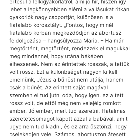
értesül a lelkigyakorlatról, ami jó hír, hiszen így
lehet a legkönnyebben elérni a vallásukat ritkán
gyakorlók nagy csoportját, különösen is a
fiatalabb korosztályt. „Fontos, hogy minél
fiatalabb korban megkezdődjön az abortusz
feldolgozása – hangsúlyozza Mária. – Ha már
megtörtént, megtörtént, rendezzék el magukkal
meg mindennel, hogy utána békében
élhessenek. Nem az érintettek rosszak, a tettük
volt rossz. Ezt a különbséget nagyon ki kell
emelnünk, Jézus a bűnöst nem utálja, hanem
csak a bűnét. Az érintett saját magával
szemben el tud jutni oda, hogy igen, ez a tett
rossz volt, de ettől még nem velejéig romlott
ember. Jó ember, mert tud szeretni. Hatalmas
szeretetcsomagot kapott azzal a babával, amit
ugye nem tud kiadni, és ez arra ösztönzi, hogy
cselekedjen vele. Számos, abortuszon átesett