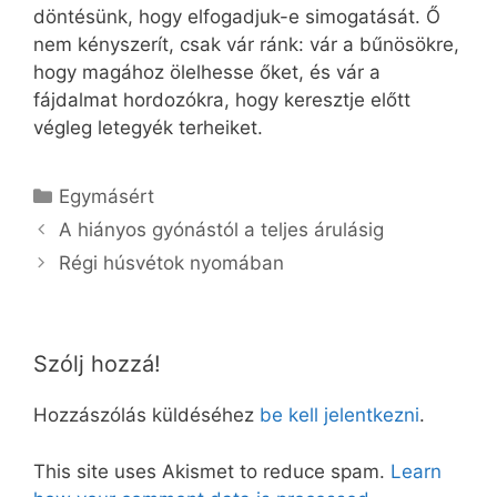
döntésünk, hogy elfogadjuk-e simogatását. Ő
nem kényszerít, csak vár ránk: vár a bűnösökre,
hogy magához ölelhesse őket, és vár a
fájdalmat hordozókra, hogy keresztje előtt
végleg letegyék terheiket.
Kategória
Egymásért
A hiányos gyónástól a teljes árulásig
Régi húsvétok nyomában
Szólj hozzá!
Hozzászólás küldéséhez
be kell jelentkezni
.
This site uses Akismet to reduce spam.
Learn