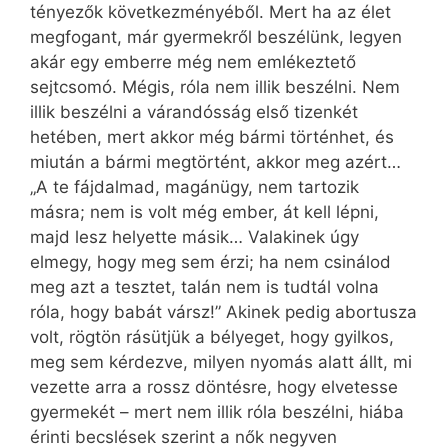
tényezők következményéből. Mert ha az élet
megfogant, már gyermekről beszélünk, legyen
akár egy emberre még nem emlékeztető
sejtcsomó. Mégis, róla nem illik beszélni. Nem
illik beszélni a várandósság első tizenkét
hetében, mert akkor még bármi történhet, és
miután a bármi megtörtént, akkor meg azért…
„A te fájdalmad, magánügy, nem tartozik
másra; nem is volt még ember, át kell lépni,
majd lesz helyette másik… Valakinek úgy
elmegy, hogy meg sem érzi; ha nem csinálod
meg azt a tesztet, talán nem is tudtál volna
róla, hogy babát vársz!” Akinek pedig abortusza
volt, rögtön rásütjük a bélyeget, hogy gyilkos,
meg sem kérdezve, milyen nyomás alatt állt, mi
vezette arra a rossz döntésre, hogy elvetesse
gyermekét – mert nem illik róla beszélni, hiába
érinti becslések szerint a nők negyven