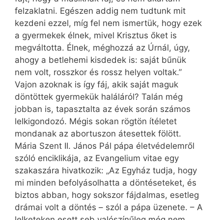
felzaklatni. Egészen addig nem tudtunk mit
kezdeni ezzel, míg fel nem ismertük, hogy ezek
a gyermekek élnek, mivel Krisztus őket is
megváltotta. Élnek, méghozzá az Úrnál, úgy,
ahogy a betlehemi kisdedek is: saját bűnük
nem volt, rosszkor és rossz helyen voltak.”
Vajon azoknak is így fáj, akik saját maguk
döntöttek gyermekük haláláról? Talán még
jobban is, tapasztalta az évek során számos
lelkigondozó. Mégis sokan rögtön ítéletet
mondanak az abortuszon átesettek fölött.
Mária Szent II. János Pál pápa életvédelemről
szóló enciklikája, az Evangelium vitae egy
szakaszára hivatkozik: „Az Egyház tudja, hogy
mi minden befolyásolhatta a döntéseteket, és
biztos abban, hogy sokszor fájdalmas, esetleg
drámai volt a döntés – szól a pápa üzenete. – A
lelketeken esett seb valószínűleg még nem