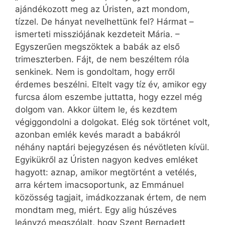
ajándékozott meg az Úristen, azt mondom,
tízzel. De hányat nevelhettünk fel? Hármat –
ismerteti missziójának kezdeteit Mária. –
Egyszerűen megszöktek a babák az első
trimeszterben. Fájt, de nem beszéltem róla
senkinek. Nem is gondoltam, hogy erről
érdemes beszélni. Eltelt vagy tíz év, amikor egy
furcsa álom eszembe juttatta, hogy ezzel még
dolgom van. Akkor ültem le, és kezdtem
végiggondolni a dolgokat. Elég sok történet volt,
azonban emlék kevés maradt a babákról
néhány naptári bejegyzésen és névötleten kívül.
Egyikükről az Úristen nagyon kedves emléket
hagyott: aznap, amikor megtörtént a vetélés,
arra kértem imacsoportunk, az Emmánuel
közösség tagjait, imádkozzanak értem, de nem
mondtam meg, miért. Egy alig húszéves
leányzó megszólalt, hogy Szent Bernadett