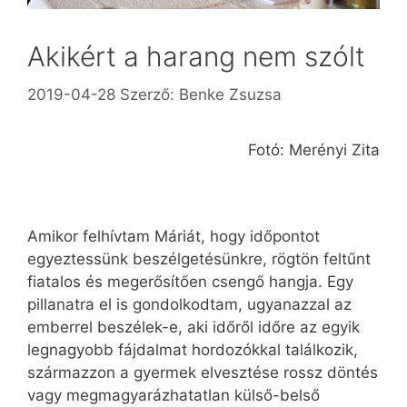
Akikért a harang nem szólt
2019-04-28
Szerző:
Benke Zsuzsa
Fotó: Merényi Zita
Amikor felhívtam Máriát, hogy időpontot
egyeztessünk beszélgetésünkre, rögtön feltűnt
fiatalos és megerősítően csengő hangja. Egy
pillanatra el is gondolkodtam, ugyan­azzal az
emberrel beszélek-e, aki időről időre az egyik
legnagyobb fájdalmat hordozókkal találkozik,
származzon a gyermek elvesztése rossz döntés
vagy megmagyarázhatatlan külső-belső