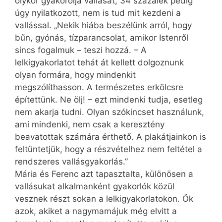
olykor gyakorolja vallását, 34 százalék pedig
úgy nyilatkozott, nem is tud mit kezdeni a
vallással. „Nekik hiába beszélünk arról, hogy
bűn, gyónás, tízparancsolat, amikor Istenről
sincs fogalmuk – teszi hozzá. – A
lelkigyakorlatot tehát át kellett dolgoznunk
olyan formára, hogy mindenkit
megszólíthasson. A természetes erkölcsre
építettünk. Ne ölj! – ezt mindenki tudja, esetleg
nem akarja tudni. Olyan szókincset használunk,
ami mindenki, nem csak a keresztény
beavatottak számára érthető. A plakátjainkon is
feltüntetjük, hogy a részvételhez nem feltétel a
rendszeres vallásgyakorlás.”
Mária és Ferenc azt tapasztalta, különösen a
vallásukat alkalmanként gyakorlók közül
vesznek részt sokan a lelkigyakorlatokon. Ők
azok, akiket a nagymamájuk még elvitt a