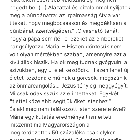
hegedt be. (…) Alázattal és bizalommal nyíljatok
meg a bűnbánatra: az irgalmasság Atyja vár
titeket, hogy megbocsásson és megbékítsen a
bűnbánat szentségében.” „Olvasható tehát,
hogy a pápa sem ítéli el ezeket az embereket –
hangsúlyozza Mária. – Hiszen döntésük nem
volt olyan mértékben szabad, amennyire azt a
kívülállók hiszik. Ha ők meg tudnak gyógyulni a
szívükben, egy új élet kezdődik. Hiszen lehet új
életet kezdeni: elmúlnak a görcsök, megszűnik
az önmarcangolás… Jézus tényleg meggyógyít.
Mi csak odavisszük az érintetteket. Egy-két
ötlettel közelebb segítjük őket Istenhez.”
És aki még nem találkozott Isten szeretetével?
Mária egy kutatás eredményeit ismerteti,
miszerint ma Magyarországon a
megkérdezettek 50 százaléka csak olykor-