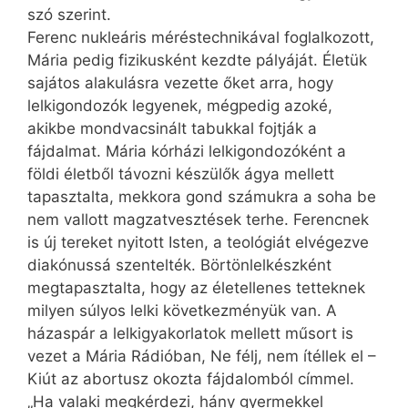
szó szerint.
Ferenc nukleáris méréstechnikával foglalkozott,
Mária pedig fizikusként kezdte pályáját. Életük
sajátos alakulásra vezette őket arra, hogy
lelkigondozók legyenek, mégpedig azoké,
akikbe mondvacsinált tabukkal fojtják a
fájdalmat. Mária kórházi lelkigondozóként a
földi életből távozni készülők ágya mellett
tapasztalta, mekkora gond számukra a soha be
nem vallott magzatvesztések terhe. Ferencnek
is új tereket nyitott Isten, a teológiát elvégezve
diakónussá szentelték. Börtönlelkészként
megtapasztalta, hogy az életellenes tetteknek
milyen súlyos lelki következményük van. A
házaspár a lelkigyakorlatok mellett műsort is
vezet a Mária Rádióban, Ne félj, nem ítéllek el –
Kiút az abortusz okozta fájdalomból címmel.
„Ha valaki megkérdezi, hány gyermekkel