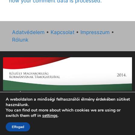
how your comment data is processed.
Adatvédelem
•
Kapcsolat
•
Impresszum
•
Rólunk
„Az Új Ember katolikus hetilap 2014. évi működésének
A weboldalon a minőségi felhasználói élmény érdekében sütiket
támogatását az EGYH-KCP-14-P-0121 sz. támogatási
használunk.
szerződés keretében 3 000 000 Ft összegben támogatta az
You can find out more about which cookies we are using or
Emberi Erőforrások Minisztériuma.”
switch them off in
settings
.
© 2026 Magyar Kurír - Új Ember
• Készült
GeneratePress
Elfogad