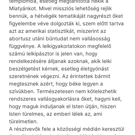
templomba, esetleg megtanította nekik a
Miatyánkot. Mivel missziós lehetőség rejlik
bennük, a hétvégék tematikáját nagyrészt őket
figyelembe véve dolgozták ki, szem előtt tartva
azt az amerikai statisztikát, miszerint az
abortusz utáni bűntudat nem vallásosság
függvénye. A lelkigyakorlatokon megfelelő
számú lelkipásztor is jelen van, hogy
rendelkezésére álljanak azoknak, akik lelki
beszélgetést kérnek, esetleg életgyónást
szeretnének végezni. Az érintettek bármit
megtesznek azért, hogy béke legyen a
szívükben. Természetesen nem kötelezhetik
rendszeres vallásgyakorlásra őket, hagyni kell,
hogy maguk induljanak el Isten útján, hiszen
Isten türelmes, az emberi lélek az, ami
türelmetlen.
A résztvevők fele a közösségi médián keresztül