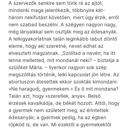
A szervezők senkire sem törik rá az ajtót,
mindenki maga jelentkezik, többnyire két-
három nekifutást követően, mert úgy érzik, erről
nem szabad beszélni. A szégyen nagyon nagy,
még lányaikkal sem osztják meg az édesanyák.
A lelkigyakorlatnak talán leginkább tabut döntő
eleme, hogy aki szeretné, nevet adhat az
elvesztett magzatnak. „Szólítsd a nevén; ha itt
lenne melletted, mit mondanál neki? – biztatja a
szülőket Mária. – Ilyenkor nagyon sok szép
megszólítás történik, lelki kapcsolat jön létre. Az
abortuszon átesettek ekkor szokták kimondani:
»Ne haragudj, gyermekem.« És ő mit mondana?
Talán azt, hogy »szeretlek, anya«. Belső
érzések kavalkádja, de békét hozott. Attól, hogy
a gyermek nem született meg, az érintettek
édesanyák; a gyermek pedig, ha az égben
röpköd is, de van. Mi ezektől a gyermekektől