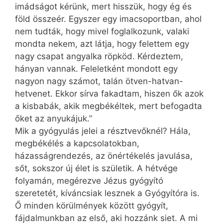
imádságot kérünk, mert hisszük, hogy ég és
föld összeér. Egyszer egy imacsoportban, ahol
nem tudták, hogy mivel foglalkozunk, valaki
mondta nekem, azt látja, hogy felettem egy
nagy csapat angyalka röpköd. Kérdeztem,
hányan vannak. Feleletként mondott egy
nagyon nagy számot, talán ötven-hatvan-
hetvenet. Ekkor sírva fakadtam, hiszen ők azok
a kisbabák, akik megbékéltek, mert befogadta
őket az anyukájuk.”
Mik a gyógyulás jelei a résztvevőknél? Hála,
megbékélés a kapcsolatokban,
házasságrendezés, az önértékelés javulása,
sőt, sokszor új élet is születik. A hétvége
folyamán, megérezve Jézus gyógyító
szeretetét, kíváncsiak lesznek a Gyógyítóra is.
Ő minden körülmények között gyógyít,
fájdalmunkban az első, aki hozzánk siet. A mi