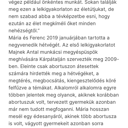
végez például önkéntes munkát. Sokan találják
meg ezen a lelkigyakorlaton az életútjukat, de
nem szabad abba a tévképzetbe esni, hogy
ezután az élet megkíméli őket minden
nehézségtől.”
Mária és Ferenc 2019 januárjában tartotta a
negyvenedik hétvégét. Az első lelkigyakorlatot
Majnek Antal munkácsi megyéspüspök
meghívására Kárpátalján szervezték meg 2009-
ben. Eleinte csak abortuszon átesettek
számára hirdették meg a hétvégéket, a
megtérés, megbocsátás, kiengesztelődés köré
felfűzve a témákat. Alkalomról alkalomra egyre
többen jelentek meg olyanok, akiknek korábban
abortuszuk volt, tervezett gyermekük azonban
már nem tudott megfoganni. Mária hosszan
mesél egy édesanyáról, akinek több abortusza
is volt, vágyott gyermekeit azonban sorra