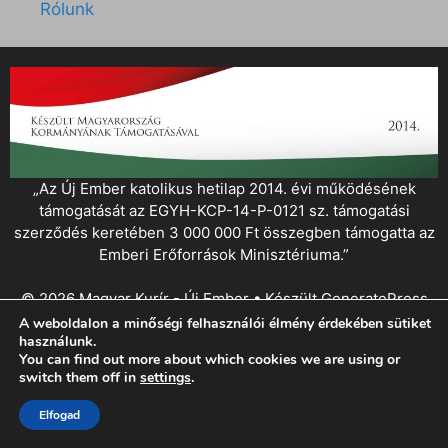
Rólunk
„Az Új Ember katolikus hetilap 2014. évi működésének
támogatását az EGYH-KCP-14-P-0121 sz. támogatási
szerződés keretében 3 000 000 Ft összegben támogatta az
Emberi Erőforrások Minisztériuma.”
© 2026 Magyar Kurír - Új Ember
• Készült
GeneratePress
A weboldalon a minőségi felhasználói élmény érdekében sütiket
használunk.
You can find out more about which cookies we are using or
switch them off in
settings
.
Elfogad