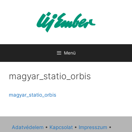
Kilépés
a
tartalomba
Menü
magyar_statio_orbis
magyar_statio_orbis
Adatvédelem
•
Kapcsolat
•
Impresszum
•