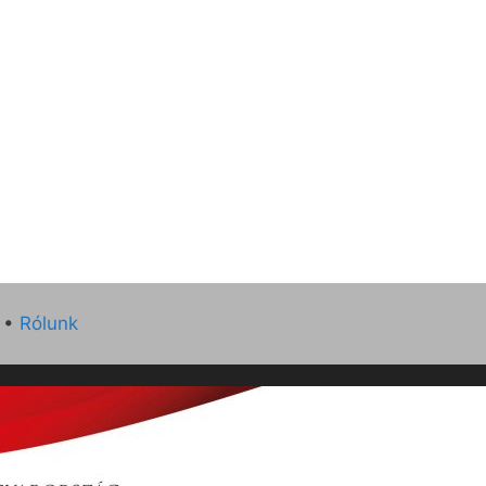
•
Rólunk