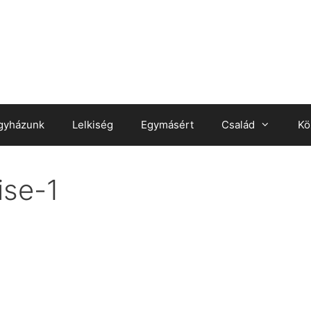
gyházunk
Lelkiség
Egymásért
Család
Kö
ise-1