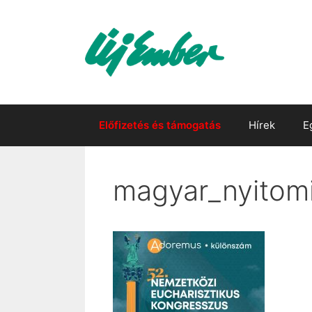
Kilépés
a
tartalomba
Előfizetés és támogatás
Hírek
E
magyar_nyitom