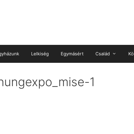
gyházunk
Lelkiség
Egymásért
Család
Kö
_hungexpo_mise-1