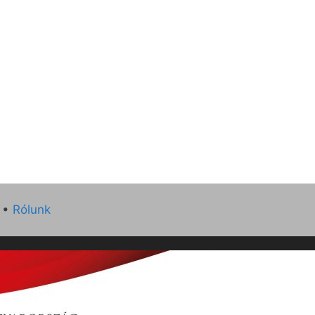
•
Rólunk