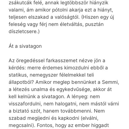
zsákutcák felé, annak legtöbbször hiányzik
valami, ám amikor pótolni akarja ezt a hiányt,
teljesen elszakad a valóságtól. (Hiszen egy új
feleség vagy férj nem életváltás, pusztán
díszletcsere.)
Át a sivatagon
Az öregedéssel farkasszemet nézve jön a
kérdés: merre érdemes kimozdulni ebből a
statikus, nemegyszer félelmekkel teli
állapotból? Amikor meglep bennünket a Semmi,
a létezés unalma és egykedvűsége, akkor át
kell kelnünk a sivatagon. A lényeg: nem
visszafordulni, nem halogatni, nem mástól várni
a biztató szót, hanem továbbmenni. Nem
szabad megijedni és kapkodni (elválni,
megcsalni). Fontos, hogy az ember higgadt