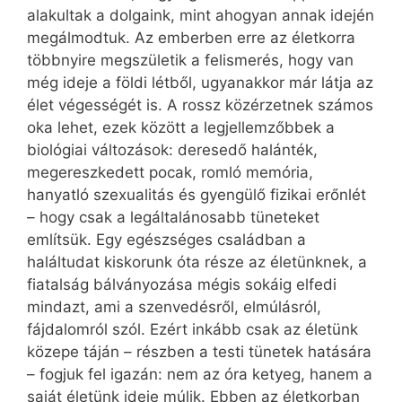
alakultak a dolgaink, mint ahogyan annak idején
megálmodtuk. Az emberben erre az életkorra
többnyire megszületik a felismerés, hogy van
még ideje a földi létből, ugyanakkor már látja az
élet végességét is. A rossz közérzetnek számos
oka lehet, ezek között a legjellemzőbbek a
biológiai változások: deresedő halánték,
megereszkedett pocak, romló memória,
hanyatló szexualitás és gyengülő fizikai erőnlét
– hogy csak a legáltalánosabb tüneteket
említsük. Egy egészséges családban a
haláltudat kiskorunk óta része az életünknek, a
fiatalság bálványozása mégis sokáig elfedi
mindazt, ami a szenvedésről, elmúlásról,
fájdalomról szól. Ezért inkább csak az életünk
közepe táján – részben a testi tünetek hatására
– fogjuk fel igazán: nem az óra ketyeg, hanem a
saját életünk ideje múlik. Ebben az életkorban