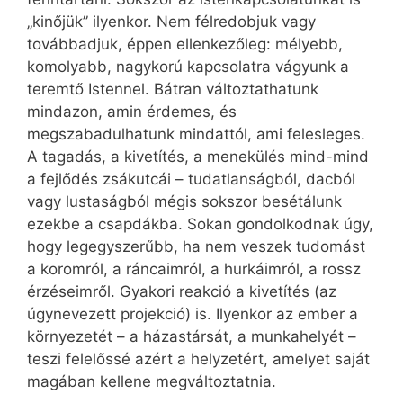
„kinőjük” ilyenkor. Nem félredobjuk vagy
továbbadjuk, éppen ellenkezőleg: mélyebb,
komolyabb, nagykorú kapcsolatra vágyunk a
teremtő Istennel. Bátran változtathatunk
mindazon, amin érdemes, és
megszabadulhatunk mindattól, ami felesleges.
A tagadás, a kivetítés, a menekülés mind-mind
a fejlődés zsákutcái – tudatlanságból, dacból
vagy lustaságból mégis sokszor besétálunk
ezekbe a csapdákba. Sokan gondolkodnak úgy,
hogy legegyszerűbb, ha nem veszek tudomást
a koromról, a ráncaimról, a hurkáimról, a rossz
érzéseimről. Gyakori reakció a kivetítés (az
úgynevezett projekció) is. Ilyenkor az ember a
környezetét – a házastársát, a munkahelyét –
teszi felelőssé azért a helyzetért, amelyet saját
magában kellene megváltoztatnia.