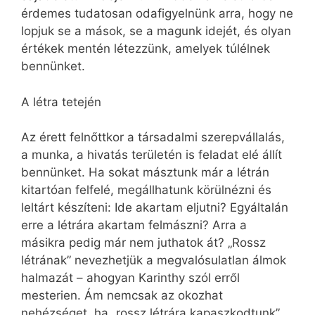
érdemes tudatosan odafigyelnünk arra, hogy ne
lopjuk se a mások, se a magunk idejét, és olyan
értékek mentén létezzünk, amelyek túlélnek
bennünket.
A létra tetején
Az érett felnőttkor a társadalmi szerepvállalás,
a munka, a hivatás területén is feladat elé állít
bennünket. Ha sokat másztunk már a létrán
kitartóan felfelé, megállhatunk körülnézni és
leltárt készíteni: Ide akartam eljutni? Egyáltalán
erre a létrára akartam felmászni? Arra a
másikra pedig már nem juthatok át? „Rossz
létrának” nevezhetjük a megvalósulatlan álmok
halmazát – ahogyan Karinthy szól erről
mesterien. Ám nemcsak az okozhat
nehézséget, ha „rossz létrára kapaszkodtunk”,