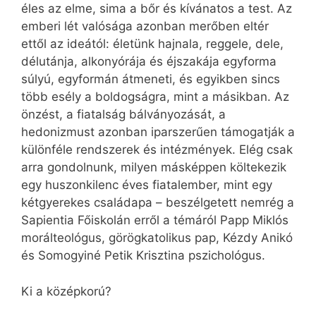
éles az elme, sima a bőr és kívánatos a test. Az
emberi lét valósága azonban merőben eltér
ettől az ideától: életünk hajnala, reggele, dele,
délutánja, alkonyórája és éjszakája egyforma
súlyú, egyformán átmeneti, és egyikben sincs
több esély a boldogságra, mint a másikban. Az
önzést, a fiatalság bálványozását, a
hedonizmust azonban iparszerűen támogatják a
különféle rendszerek és intézmények. Elég csak
arra gondolnunk, milyen másképpen költekezik
egy huszonkilenc éves fiatalember, mint egy
kétgyerekes családapa – beszélgetett nemrég a
Sapientia Főiskolán erről a témáról Papp Miklós
morálteológus, görögkatolikus pap, Kézdy Anikó
és Somogyiné Petik Krisztina pszichológus.
Ki a középkorú?