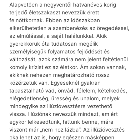
Alapvetően a negyventől hatvanéves korig
terjedő életszakaszt nevezzük érett
felnőttkornak. Ebben az időszakban
elkerülhetetlen a szembenézés az öregedéssel,
az elmúlással, a saját halálunkkal. Akik
gyerekkoruk óta tudatosan megélik
személyiségük folyamatos fejlődését és
változását, azok számára nem jelent feltétlenül
komoly krízist ez az életkor. Ám sokan vannak,
akiknek nehezen meghatározható rossz
közérzetük van. Egyeseknél gyakran
tapasztalható vád, önvád, félelem, kételkedés,
elégedetlenség, üresség és unalom, melyek
mindegyike az illúzióvesztésre vezethető
vissza. Illúziónak nevezzük mindazt, amiért
egykor lelkesedtünk, hittünk benne, mára
viszont már „nem hoz lázba”. Az illúzióvesztés
oka lehet az is, hogy egészen másképpen