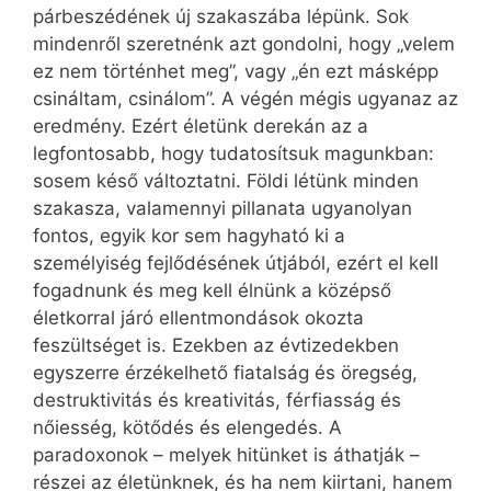
párbeszédének új szakaszába lépünk. Sok
mindenről szeretnénk azt gondolni, hogy „velem
ez nem történhet meg”, vagy „én ezt másképp
csináltam, csinálom”. A végén mégis ugyanaz az
eredmény. Ezért életünk derekán az a
legfontosabb, hogy tudatosítsuk magunkban:
sosem késő változtatni. Földi létünk minden
szakasza, valamennyi pillanata ugyanolyan
fontos, egyik kor sem hagyható ki a
személyiség fejlődésének útjából, ezért el kell
fogadnunk és meg kell élnünk a középső
életkorral járó ellentmondások okozta
feszültséget is. Ezekben az évtizedekben
egyszerre érzékelhető fiatalság és öregség,
destruktivitás és kreativitás, férfiasság és
nőiesség, kötődés és elengedés. A
paradoxonok – melyek hitünket is áthatják –
részei az életünknek, és ha nem kiirtani, hanem