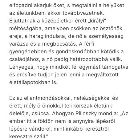
elfogadni akarjuk őket, s megtalálni a helyüket
az életünkben, akkor továbbvezetnek.
Eljuttatnak a középéletkor érett „királyi”
méltóságába, amelyben csökken az ösztönök
ereje, a harag indulata, de nő a személyesség
varázsa és a megbocsátás. A férfi
gyengédebben és gondoskodóbban kötődik a
családjához, a nő pedig határozottabbá válik.
Lényeges, hogy mindkét fél egymást támogatva
és erősítve tudjon jelen lenni a megváltozott
életállapotokban is.
Ez az ellentmondásokkal, nehézségekkel és
érett, mély örömökkel teli korszak életünk
delelője, csúcsa. Ahogyan Pilinszky mondja: „Az
ember itt a földön nem is anynyira lépésről
lépésre vándorol, mint inkább keresztről
keresztre száll.”