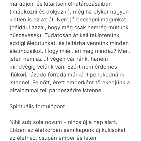
maradjon, és kitartson elhatározásaiban
(imádkozni és dolgozni), még ha olykor nagyon
kietlen is ez az út. Nem jó becsapni magunkat
(például azzal, hogy még csak nemrég múltunk
húszévesek). Tudatosan át kell tekintenünk
eddigi életutunkat, és leltárba vennünk minden
életmozaikot. Hogy miért éri meg mindez? Mert
Isten nem az út végén vár ránk, hanem
mindvégig velünk van. Ezért nem érdemes
ifjúkori, lázadó forradalmárként perlekednünk
Istennel. Felnőtt, érett emberként törekedjünk a
bizalommal teli párbeszédre Istennel.
Spirituális fordulópont
Nihil sub sole novum – nincs új a nap alatt.
Ebben az életkorban sem kapunk új kulcsokat
az élethez, csupán ember és Isten