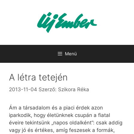
Kilépés
a
tartalomba
Menü
A létra tetején
2013-11-04
Szerző:
Szikora Réka
Ám a társadalom és a piaci érdek azon
iparkodik, hogy életünknek csupán a fiatal
éveire tekintsünk „napos oldalként”: csak addig
vagy jó és értékes, amíg feszesek a formák,