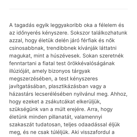
A tagadás egyik leggyakoribb oka a félelem és
az időnyerés kényszere. Sokszor találkozhatunk
azzal, hogy életük delén járó férfiak és nők
csinosabbnak, trendibbnek kívánják láttatni
magukat, mint a húszévesek. Sokan szeretnék
fenntartani a fiatal test örökkévalóságának
illúzióját, amely bizonyos tárgyak
megszerzésében, a test kényszeres
javítgatásában, plasztikázásban vagy a
házastárs lecserélésében nyilvánul meg. Ahhoz,
hogy ezeket a zsákutcákat elkerüljük,
szükségünk van a múlt erejére. Arra, hogy
életünk minden pillanatát, valamennyi
szakaszát tudatosan, teljes odaadással éljük
meg, és ne csak túléljük. Aki visszafordul a