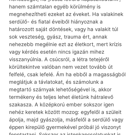
hanem számtalan egyéb körülmény is
megnehezítheti ezeket az éveket. Ha valakinek
serdülő- és fiatal éveiből hiányoznak a
határozott saját döntések, vagy ha valakit túl
sok veszteség, gyász, trauma ért, annak
nehezebb megélnie ezt az életkort, mert krízis
vagy kérdés esetén nincs igazán mihez
visszanyúlnia. A csúcsról, a létra tetejéről
körültekintve valóban nem vezet tovább út
felfelé, csak lefelé. Ám ha ebből a magasságból
meglátjuk a távlatokat, és számolunk a
megtartó szárnyak lehetőségével is, akkor
termékeny és teljes lehet életünk hátralevő
szakasza. A középkorú ember sokszor igen
nehéz keretek között mozog: egyfelől a szüleit
ápolja, majd gyászolja, másfelől a serdülő vagy
éppen kirepülő gyermekével próbál jó viszonyt
fenntartani. Sokszor az istenkapcsolatunkat is