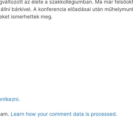
egváltozott az élete a szakkollégiumban. Ma már felsőok
állni bárkivel. A konferencia előadásai után műhelymun
eket ismerhettek meg.
lentkezni
.
spam.
Learn how your comment data is processed.