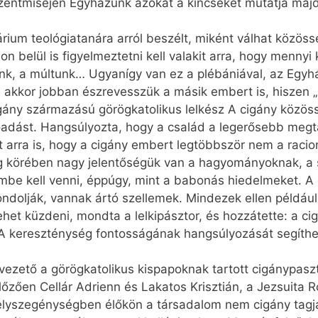
szentmiséjén Egyházunk azokat a kincseket mutatja majd 
rium teológiatanára arról beszélt, miként válhat közö
n belül is figyelmeztetni kell valakit arra, hogy menny
nk, a múltunk… Ugyanígy van ez a plébániával, az Egyhá
akkor jobban észrevesszük a másik embert is, hiszen „
gány származású görögkatolikus lelkész A cigány közös
őadást. Hangsúlyozta, hogy a család a legerősebb megta
t arra is, hogy a cigány embert legtöbbször nem a racion
yság körében nagy jelentőségük van a hagyományoknak, a
embe kell venni, éppúgy, mint a babonás hiedelmeket. 
ondolják, vannak ártó szellemek. Mindezek ellen példáu
ehet küzdeni, mondta a lelkipásztor, és hozzátette: a c
 A kereszténység fontosságának hangsúlyozását segíthe
ezető a görögkatolikus kispapoknak tartott cigánypaszt
zően Cellár Adrienn és Lakatos Krisztián, a Jezsuita R
mélyszegénységben élőkön a társadalom nem cigány tagj