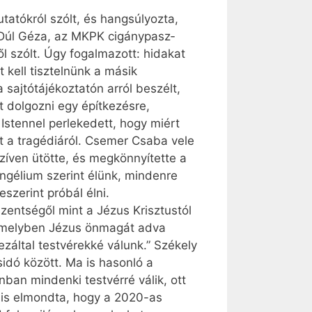
tatókról szólt, és hangsúlyozta,
. Dúl Géza, az MKPK cigány­pasz­
l szólt. Úgy fogalmazott: hidakat
t kell tisztelnünk a másik
sajtótájékoztatón arról beszélt,
t dolgozni egy építkezésre,
 Istennel perlekedett, hogy miért
ült a tragédiáról. Csemer Csaba vele
szíven ütötte, és megkönnyítette a
angélium szerint élünk, mindenre
szerint próbál élni.
zentségől mint a Jézus Krisztustól
, amelyben Jézus önmagát adva
záltal testvérekké válunk.” Székely
idó között. Ma is hasonló a
ban mindenki testvérré válik, ott
t is elmondta, hogy a 2020-as