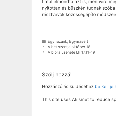
fiatal elmondta azt is, mennyire m
nyitottan és büszkén tudnak szóba 
résztvevők közösségépítő módszer
Kategória
Egyházunk
,
Egymásért
A hét szentje október 18.
A biblia üzenete Lk 17,11–19
Szólj hozzá!
Hozzászólás küldéséhez
be kell je
This site uses Akismet to reduce 