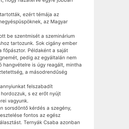
at, hogy hazatérve egyre jobban
artották, ezért témája az
i megyéspüspöknek, az Magyar
tott be szentmisét a szeminárium
ushoz tartozunk. Sok cigány ember
főpásztor. Példaként a saját
ngnemét, pedig az egyáltalán nem
 hangvételre is úgy reagált, mintha
ztetettség, a másodrendűség
annyi­un­kat felszabadít
 hordozzuk, s ez erőt nyújt
rei vagyunk.
on sorsdöntő kérdés a szegény,
esztelése fontos az egész
kválasztást. Ternyák Csaba azonban