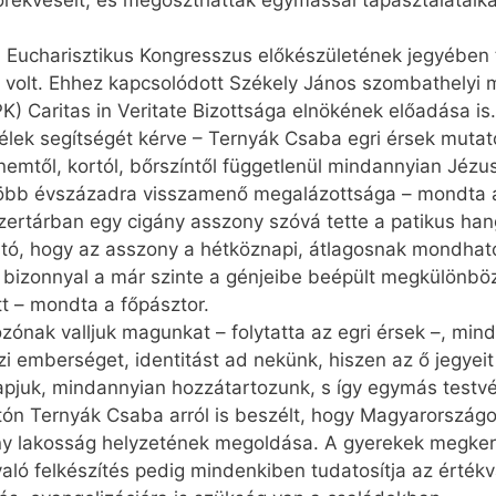
törekvéseit, és megoszthatták egymással tapasztalataik
Eucharisztikus Kongresszus előkészületének jegyében t
e volt. Ehhez kapcsolódott Székely János szombathely
) Caritas in Veritate Bizottsága elnökének előadása is.
tlélek segítségét kérve – Ternyák Csaba egri érsek muta
emtől, kortól, bőrszíntől függetlenül mindannyian Jéz
öbb évszázadra visszamenő megalázottsága – mondta a 
szertárban egy cigány asszony szóvá tette a patikus ha
tó, hogy az asszony a hétköznapi, átlagosnak mondható
bizonnyal a már szinte a génjeibe beépült megkülönbö
tt – mondta a főpásztor.
ónak valljuk magunkat – folytatta az egri érsek –, mind­
zi emberséget, identitást ad nekünk, hiszen az ő jegyeit
apjuk, mindannyian hozzátartozunk, s így egymás testvé
tón Ternyák Csaba arról is beszélt, hogy Magyarország
ny lakosság helyzetének megoldása. A gyerekek megker
aló felkészítés pedig mindenkiben tudatosítja az érté