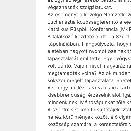
az Egyház legfrissebb pasztorális 
végezhessék szolgálatukat.
Az eseményt a közelgő Nemzetközi 
Eucharisztia közösségteremtő erej
Katolikus Püspöki Konferencia (MKPK
A találkozó kezdete előtt – a Szen
kápolnájában. Hangsúlyozta, hogy n
életében hagyott nyomot őseinek t
tapasztalatát említette: egy gyógy
volt bántó. Vajon mivel magyarázha
megtámadták volna? Az ok minden 
sokszor megélt tapasztalata lehete
Az, hogy mi Jézus Krisztushoz tartoz
kisebbrendűségi érzéseink alól. Iga
mindenkinek. Méltóságunkat tőle k
A szentmisét követő sajtótájékozta
nehéz körülmények között élő cigá
közösség számára, a keresztelőre v