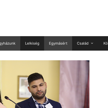
gyházunk
Lelkiség
Egymásért
Család
Kö