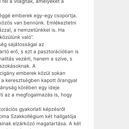
fel a világnak, amelyeket a
sséggé emberek egy-egy csoportja.
i közös van bennünk. Emlékeztetni
zzal, a nemzetünkkel is. Ha
közülünk való”.
ség sajátosságai az
rtó erő, s ezt a pasztorációban is
alitás vezérli, hanem a szíve, s
 szokásoknak. A
A cigány emberek közül sokan
l a keresztségben kapott őrangyal
igányság körében egy ideje
ti az a megfogalmazás is, hogy
orációs gyakorlati képzésről
oma Szakkollégium két hallgatója
ainak elzárkózó magatartása. A két