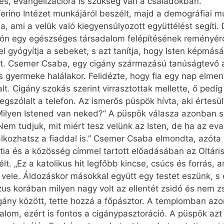
és, evangelizációra is szükség van a családokban.
rino Intézet munkájáról beszélt, majd a demográfiai mu
ja, ami a velük való kiegyensúlyozott együttélést segíti
atón egy egészséges társadalom felépítésének reményérő
tel gyógyítja a sebeket, s azt tanítja, hogy Isten képmásá
eit. Csemer Csaba, egy cigány származású tanúságtevő a 
s gyermeke halálakor. Felidézte, hogy fia egy nap elmen
t. Cigány szokás szerint virrasztottak mellette, ő pedig
megszólalt a telefon. Az ismerős püspök hívta, aki értes
: „Milyen Istened van neked?” A püspök válasza azonban 
Nem tudjuk, mit miért tesz velünk az Isten, de ha az ev
lkozhatsz a fiaddal is.” Csemer Csaba elmondta, azóta e
ia és a közösség címmel tartott előadásában az Oltáris
lt. „Ez a katolikus hit legfőbb kincse, csúcs és forrás
vele. Áldozáskor másokkal együtt egy testet eszünk, s e
us korában milyen nagy volt az ellentét zsidó és nem zs
ny között, tette hozzá a főpásztor. A templomban azon­­
alom, ezért is fontos a cigány­pasz­toráció. A püspök az