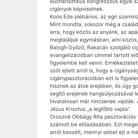
eucharisztikus kong­resszus egyik 
cigányok képviselnek.
Koós Ede plébános, az egri szeminá
Mint mondta, sokszor még a családo
arra, hogy közös az anyánk, az apá
megtaláljuk egymásban, ami közös, 
Balogh Győző, Rakacán szolgáló ci
evangelizációban címmel tartott el
figyelembe kell venni. Emlékeztetet
szót ejtett arról is, hogy a cigán
cigánypasztorációban ezt is figyel
hisznek az átok erejében, és úgy g
segítő erejének hangsúlyozásával l
hivatalosan már nincsenek vajdák.
Jézus Krisztus „a legfőbb vajda”.
Oroszné Obbágy Rita pasztorációs v
számolt be előadásában. Ezt megelő
arról beszélt, mennyi sebet ejt a 