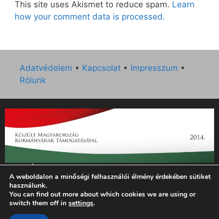
This site uses Akismet to reduce spam.
Learn
how your comment data is processed.
Adatvédelem
•
Kapcsolat
•
Impresszum
•
Rólunk
„Az Új Ember katolikus hetilap 2014. évi működésének
A weboldalon a minőségi felhasználói élmény érdekében sütiket
támogatását az EGYH-KCP-14-P-0121 sz. támogatási
használunk.
szerződés keretében 3 000 000 Ft összegben támogatta az
You can find out more about which cookies we are using or
Emberi Erőforrások Minisztériuma.”
switch them off in
settings
.