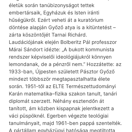
életük során tanúbizonyságot tettek
embertársaik, Egyházuk és Isten iránti
hűségükről. Ezért veheti át a kuratórium
döntése alapján Győző atya is a kitüntetést –
zárta köszöntőjét Tarnai Richárd.
Laudációjának elején Bolberitz Pál professzor
Márai Sándort idézte: „A bukott kommunista
rendszer képviselői ideológiájukról könnyen
lemondanak, de a pénzről nem.” Hozzátette: az
1933-ban, Újpesten született Pásztor Győző
mindezt többször megtapasztalhatta élete
során. 1951-től az ELTE Természet­tudományi
Karán matematika–fizika szakon tanult, tanári
diplomát szerzett. Néhány esztendőn át
tanított, ám közben kispapnak jelentkezett a
váci püspöknél. Egerben végezte teológiai
tanulmányait, majd 1961-ben pappá szentelték.
A pártállam egyházügyi hatósága megtiltotta