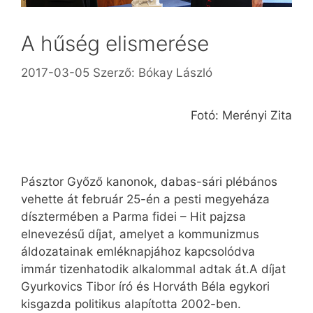
A hűség elismerése
2017-03-05
Szerző:
Bókay László
Fotó: Merényi Zita
Pásztor Győző kanonok, dabas-sári plébános
vehette át február 25-én a pesti megyeháza
dísztermében a Parma fidei – Hit pajzsa
elnevezésű díjat, amelyet a kommunizmus
áldozatainak emléknapjához kapcsolódva
immár tizenhatodik alkalommal adtak át.A díjat
Gyurkovics Tibor író és ­Horváth Béla egykori
kisgazda politikus alapította 2002-ben.