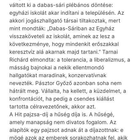
váltott ki a dabas-sári plébános döntése:
egyházi iskolát akar indítani a településén. Az
akkori jogászhallgató társai tiltakoztak, mert
mint mondták: „Dabas-Sáriban az Egyház
visszaköveteli az iskolát, aminek az lesz a
következménye, hogy mindenkit erőszakkal
keresztvíz alá akarnak majd tartani.” Tarnai
Richárd elmondta: a tolerancia, a liberalizmus, a
másság bajnokai a nekik ellentmondó
hallgatókat maradinak, konzervatívnak
nevezték. Pásztor Győző azonban soha nem
hátrált meg. Vállalta, ha kellett, a küzdelmet, a
konfrontációt, ha pedig a csendes kiállást
tartotta célravezetőnek, akkor azt.
A Hit pajzsa-díj a hűség díja is. A hűségé,
amely manapság nem divatos fogalom. Az
alapítók egy pajzsot adnak át a díjazottnak: e
mögé azok az emberek sorakozhatnak fel, akik