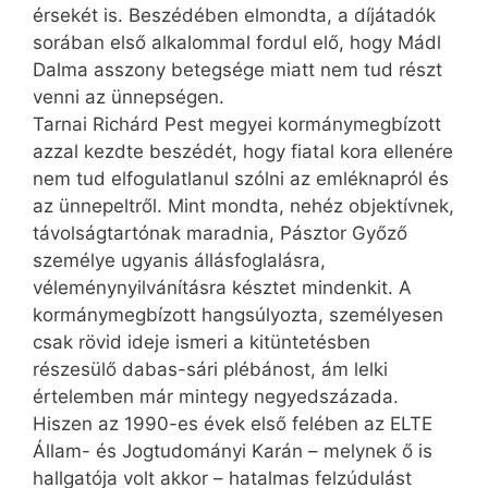
érsekét is. Beszédében elmondta, a díjátadók
sorában első alkalommal fordul elő, hogy Mádl
Dalma asszony betegsége miatt nem tud részt
venni az ünnepségen.
Tarnai Richárd Pest megyei kormánymegbízott
azzal kezdte beszédét, hogy fiatal kora ellenére
nem tud elfogulatlanul szólni az emléknapról és
az ünnepeltről. Mint mondta, nehéz objektívnek,
távolságtartónak maradnia, Pásztor Győző
személye ugyanis állásfoglalásra,
véleménynyilvánításra késztet mindenkit. A
kormánymegbízott hangsúlyozta, személyesen
csak rövid ideje ismeri a kitüntetésben
részesülő dabas-sári plébánost, ám lelki
értelemben már mintegy negyedszázada.
Hiszen az 1990-es évek első felében az ELTE
Állam- és Jogtudományi Karán – melynek ő is
hallgatója volt akkor – hatalmas felzúdulást