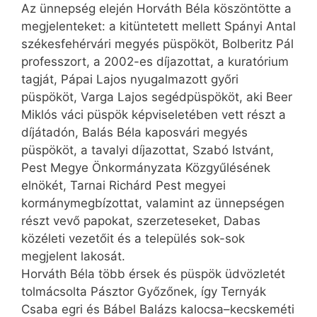
Az ünnepség elején Horváth Béla köszöntötte a
megjelenteket: a kitüntetett mellett Spányi Antal
székes­fehérvári megyés püspököt, Bolberitz Pál
professzort, a 2002-es díjazottat, a kuratórium
tagját, Pápai Lajos nyugalmazott győri
püspököt, Varga ­Lajos segédpüspököt, aki Beer
Miklós váci püspök képviseletében vett részt a
díjátadón, Balás Béla kaposvári megyés
püspököt, a tavalyi díjazottat, Szabó Istvánt,
Pest Megye Önkormányzata Közgyűlésének
elnökét, Tarnai Richárd Pest megyei
kormánymegbízottat, valamint az ünnepségen
részt vevő papokat, szerzeteseket, Dabas
közéleti vezetőit és a település sok-sok
megjelent lakosát.
Horváth Béla több érsek és püspök üdvözletét
tolmácsolta Pásztor Győzőnek, így Ternyák
Csaba egri és Bábel Balázs kalocsa–kecskeméti