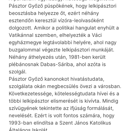
Pásztor Győző püspökének, hogy lelkipásztori
beosztásba helyezze őt, ezért néhány
esztendőn keresztül vízóra-leolvasóként
dolgozott. Amikor a politikai hangulat enyhült a
Vatikánnal szemben, elhelyezték a Váci
egyházmegye legtávolabbi helyére, ahol nagy
buzgalommal végezte lelkipásztori munkáját.
Néhány áthelyezés után, 1981-ben került
plébánosnak Dabas-Sáriba, ahol azóta is
szolgál.
Pásztor Győző kanonokot hivatás­tudata,
szolgálata okán megbecsülés övezi a városban.
Következetessége, kötelességtudata hívei és a
többi lelkipásztor elismerését is kivívta. Mindig
szívügyének tekintette az ifjúság formálását,
nevelését. Ezért is volt fontos számára, hogy
1993-ban elindítsa a Szent János Katolikus
Általános Iskolát.