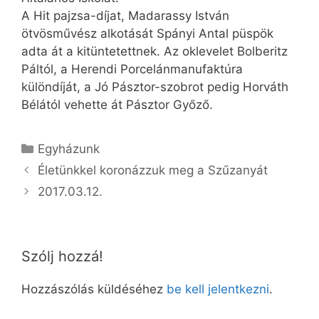
A Hit pajzsa-díjat, Madarassy ­István
ötvösművész alkotását Spányi Antal püspök
adta át a kitüntetettnek. Az oklevelet Bolberitz
Páltól, a Herendi Porcelánmanufaktúra
különdíját, a Jó Pásztor-szobrot pedig Horváth
Bélától vehette át Pásztor Győző.
Kategória
Egyházunk
Életünkkel koronázzuk meg a Szűzanyát
2017.03.12.
Szólj hozzá!
Hozzászólás küldéséhez
be kell jelentkezni
.