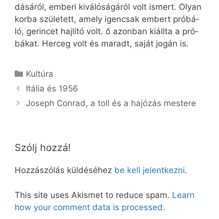
dá­sá­ról, em­be­ri ki­vá­ló­sá­gá­ról volt is­mert. Olyan
kor­ba szü­le­tett, amely igen­csak em­bert pró­bá­
ló, ge­rin­cet haj­lí­tó volt. ő azon­ban ki­áll­ta a pró­
bá­kat. Her­ceg volt és ma­radt, sa­ját jo­gán is.
Kategória
Kultúra
Itá­lia és 1956
Joseph Conrad, a toll és a ha­jó­zás mes­te­re
Szólj hozzá!
Hozzászólás küldéséhez
be kell jelentkezni
.
This site uses Akismet to reduce spam.
Learn
how your comment data is processed.