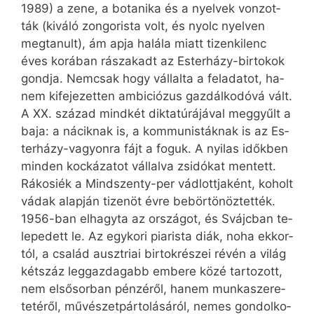
1989) a ze­ne, a bo­ta­ni­ka és a nyel­vek von­zot­
ták (ki­vá­ló zon­go­ris­ta volt, és nyolc nyel­ven
meg­ta­nult), ám ap­ja ha­lá­la mi­att ti­zen­ki­lenc
éves ko­rá­ban rá­sza­kadt az Es­ter­házy-bir­to­kok
gond­ja. Nem­csak hogy vál­lal­ta a fel­ada­tot, ha­
nem ki­fe­je­zet­ten am­bi­ci­ó­zus gaz­dál­ko­dó­vá vált.
A XX. szá­zad mind­két dik­ta­tú­rá­já­val meg­gyűlt a
ba­ja: a ná­cik­nak is, a kom­mu­nis­ták­nak is az Es­
ter­házy-va­gyon­ra fájt a fo­guk. A nyi­las idők­ben
min­den koc­ká­za­tot vál­lal­va zsi­dó­kat men­tett.
Rákosiék a Mindszenty-per vád­lott­ja­ként, ko­holt
vá­dak alap­ján ti­zen­öt év­re be­bör­tö­nöz­tet­ték.
1956-ban el­hagy­ta az or­szá­got, és Svájc­ban te­
le­pe­dett le. Az egy­ko­ri pi­a­ris­ta di­ák, no­ha ek­kor­
tól, a csa­lád auszt­ri­ai bir­tok­ré­szei ré­vén a vi­lág
két­száz leg­gaz­da­gabb em­be­re kö­zé tar­to­zott,
nem el­ső­sor­ban pén­zé­ről, ha­nem mun­ka­sze­re­
te­té­ről, mű­vé­szet­pár­to­lá­sá­ról, ne­mes gon­dol­ko­