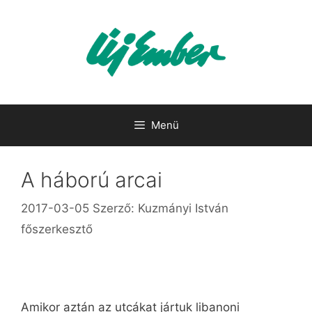
Kilépés
a
tartalomba
Menü
A háború arcai
2017-03-05
Szerző:
Kuzmányi István
főszerkesztő
Amikor aztán az utcákat jártuk libanoni