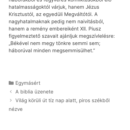
hatalmasságoktól várjuk, hanem Jézus
Krisztustól, az egyedüli Megváltótól. A
nagyhatalmaknak pedig nem naivitásból,
hanem a remény embereiként XII. ­Piusz
figyelmeztető szavait ajánljuk megszívlelésre:
„Békével nem megy tönkre semmi sem;
háborúval minden megsemmisülhet.”
Kategória
Egymásért
A biblia üzenete
Világ körüli út tíz nap alatt, piros székből
nézve