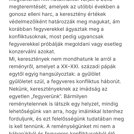
megteremtését, amelyek az utóbbi években a
gonosz elleni harc, a keresztény értékek
védelmezőiként határozzák meg magukat, ám
korábban fegyverekkel ágyaztak meg a
konfliktusoknak, most pedig ugyancsak
fegyverekkel próbálják megoldani vagy esetleg
konzerválni azokat.
Mi, keresztények nem mondhatunk le arról a
reményről, amelyet a XX–XXI. századi pápák
egytől egyig hangsúlyoztak: a gyűlölet
gyűlöletet szül, a fegyveres konfliktus háborút.
Nekünk, keresztényeknek az imádság az
egyetlen „fegyverünk”. Bármilyen
reménytelennek is látszik egy helyzet, mindig
lehetőségünk van arra, hogy imáinkkal Istenhez
forduljunk, és ezt felelősségünk tudatában meg
is kell tennünk. A reménységünket mi nem a
háborúkból és fegyveres konfliktusokból élő