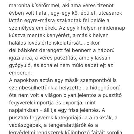
maronita kísérőmmel, aki ama véres tizenöt
évben volt fiatal, egy-egy kő, épület, utcasarok
láttán egyre-másra szakadtak fel belőle a
személyes emlékek. Az egyik helyen mindennap
kúszva mentek kenyérért, a másik helyen
halálos lövés érte iskolatársát… Ekkor
délibábként derengett fel bennem a háború
igazi arca, a véres pusztítás, amely lassan
gyógyuló, és soha el nem múló sebet ejt az
emberen.
A napokban aztán egy másik szempontból is
szembesülhettünk a helyzettel: a hidegháború
óta nem volt a világon olyan jelentős a pusztító
fegyverek importja és exportja, mint
napjainkban – állítja egy friss jelentés. A
pusztító fegyverek kategóriájába a rakéták, a
vadászgépek, a tengeralattjárók és a
légvédelmi rendszerek különböző fajtáit sorolja