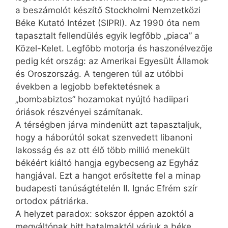
a beszámolót készítő Stockholmi Nemzetközi
Béke Kutató Intézet (SIPRI). Az 1990 óta nem
tapasztalt fellendülés egyik legfőbb „piaca” a
Közel-Kelet. Legfőbb motorja és haszonélvezője
pedig két ország: az Amerikai Egyesült Államok
és Orosz­ország. A tengeren túl az utóbbi
években a legjobb befektetésnek a
„bombabiztos” hozamokat nyújtó hadiipari
óriások részvényei számítanak.
A térségben járva mindenütt azt tapasztaljuk,
hogy a háborútól sokat szenvedett libanoni
lakosság és az ott élő több millió menekült
békéért kiáltó hangja egybecseng az Egyház
hangjával. Ezt a hangot erősítette fel a minap
budapesti tanúságtételén II. ­Ignác Efrém szír
ortodox pátriárka.
A helyzet paradox: sokszor éppen azoktól a
megváltónak hitt hatalmaktól várjuk a béke