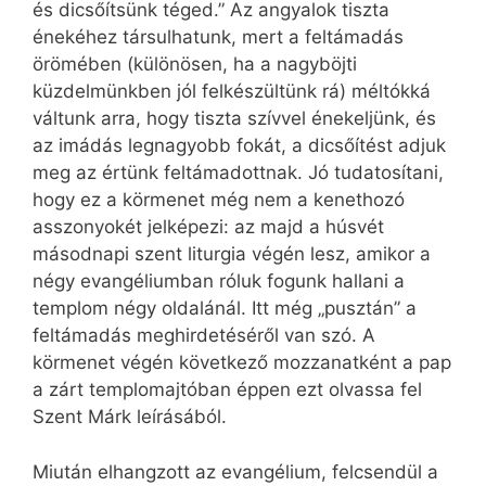
és dicsőítsünk téged.” Az angyalok tiszta
énekéhez társulhatunk, mert a feltámadás
örömében (különösen, ha a nagyböjti
küzdelmünkben jól felkészültünk rá) méltókká
váltunk arra, hogy tiszta szívvel énekeljünk, és
az imádás legnagyobb fokát, a dicsőítést adjuk
meg az értünk feltámadottnak. Jó tudatosítani,
hogy ez a körmenet még nem a kenethozó
asszonyokét jelképezi: az majd a húsvét
másodnapi szent liturgia végén lesz, amikor a
négy evangéliumban róluk fogunk hallani a
templom négy oldalánál. Itt még „pusztán” a
feltámadás meghirdetéséről van szó. A
körmenet végén következő mozzanatként a pap
a zárt templomajtóban éppen ezt olvassa fel
Szent Márk leírásából.
Miután elhangzott az evangélium, felcsendül a