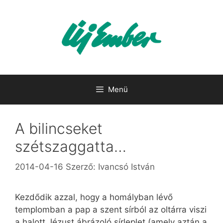
Kilépés
a
tartalomba
Menü
A bilincseket
szétszaggatta…
2014-04-16
Szerző:
Ivancsó István
Kezdődik azzal, hogy a homályban lévő
templomban a pap a szent sírból az oltárra viszi
a halott Jézust ábrázoló sírleplet (amely aztán a