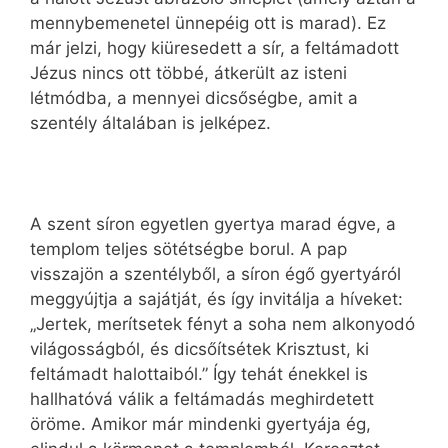
mennybemenetel ünnepéig ott is marad). Ez
már jelzi, hogy kiüresedett a sír, a feltámadott
Jézus nincs ott többé, átkerült az isteni
létmódba, a mennyei dicsőségbe, amit a
szentély általában is jelképez.
A szent síron egyetlen gyertya marad égve, a
templom teljes sötétségbe borul. A pap
visszajön a szentélyből, a síron égő gyertyáról
meggyújtja a sajátját, és így invitálja a híveket:
„Jertek, merítsetek fényt a soha nem alkonyodó
világosságból, és dicsőítsétek Krisztust, ki
feltámadt halottaiból.” Így tehát énekkel is
hallhatóvá válik a feltámadás meghirdetett
öröme. Amikor már mindenki gyertyája ég,