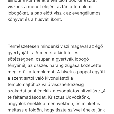
elindul a körmenet a templomból. Keresztet
visznek a menet elején, aztán a templomi
lobogókat, a pap előtt viszik az evangéliumos
könyvet és a húsvéti ikont.
Természetesen mindenki viszi magával az égő
gyertyáját is. A menet a kinti teljes
sötétségben, csupán a gyertyák lobogó
fényénél, az összes harang zúgása közepette
megkerüli a templomot. A hívek a pappal együtt
a szent sírtól való kivonulástól a
templomajtóhoz való visszaérkezésig
szakadatlanul éneklik a csodálatos hitvallást: „A
te feltámadásodat, Krisztus Üdvözítőnk,
angyalok éneklik a mennyekben, és minket is
méltass e földön, hogy tiszta szívvel énekeljünk