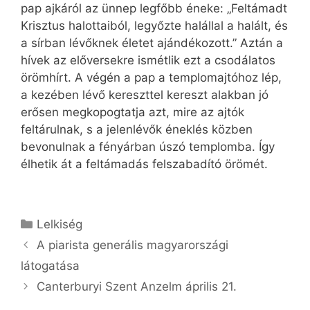
pap ajkáról az ünnep legfőbb éneke: „Feltámadt
Krisztus halottaiból, legyőzte halállal a halált, és
a sírban lévőknek életet ajándékozott.” Aztán a
hívek az előversekre ismétlik ezt a csodálatos
örömhírt. A végén a pap a templomajtóhoz lép,
a kezében lévő kereszttel kereszt alakban jó
erősen megkopogtatja azt, mire az ajtók
feltárulnak, s a jelenlévők éneklés közben
bevonulnak a fényárban úszó templomba. Így
élhetik át a feltámadás felszabadító örömét.
Kategória
Lelkiség
A piarista generális magyarországi
látogatása
Canterburyi Szent Anzelm április 21.