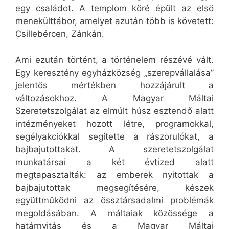
egy családot. A templom köré épült az első
menekülttábor, amelyet azután több is követett:
Csillebércen, Zánkán.
Ami ezután történt, a történelem részévé vált.
Egy keresztény egyházközség „szerepvállalása”
jelentős mértékben hozzájárult a
változásokhoz. A Magyar Máltai
Szeretetszolgálat az elmúlt húsz esztendő alatt
intézményeket hozott létre, programokkal,
segélyakciókkal segítette a rászorulókat, a
bajbajutottakat. A szeretetszolgálat
munkatársai a két évtized alatt
megtapasztalták: az emberek nyitottak a
bajbajutottak megsegítésére, készek
együttműködni az össztársadalmi problémák
megoldásában. A máltaiak közössége a
határnyitás és a Magyar Máltai