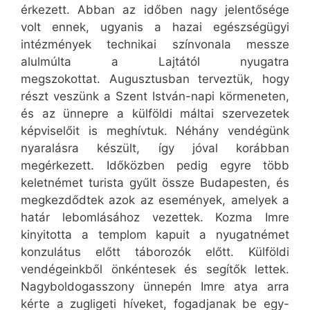
érkezett. Abban az időben nagy jelentősége
volt ennek, ugyanis a hazai egészségügyi
intézmények technikai színvonala messze
alulmúlta a Lajtától nyugatra
megszokottat. Augusztusban terveztük, hogy
részt veszünk a Szent István-napi körmeneten,
és az ünnepre a külföldi máltai szervezetek
képviselőit is meghívtuk. Néhány vendégünk
nyaralásra készült, így jóval korábban
megérkezett. Időközben pedig egyre több
keletnémet turista gyűlt össze Budapesten, és
megkezdődtek azok az események, amelyek a
határ lebomlásához vezettek. Kozma Imre
kinyitotta a templom kapuit a nyugatnémet
konzulátus előtt táborozók előtt. Külföldi
vendégeinkből önkéntesek és segítők lettek.
Nagyboldogasszony ünnepén Imre atya arra
kérte a zugligeti híveket, fogadjanak be egy-