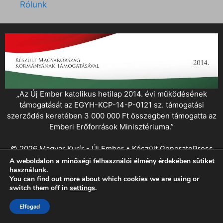
Rólunk
„Az Új Ember katolikus hetilap 2014. évi működésének
támogatását az EGYH-KCP-14-P-0121 sz. támogatási
szerződés keretében 3 000 000 Ft összegben támogatta az
Emberi Erőforrások Minisztériuma.”
© 2026 Magyar Kurír - Új Ember
• Készült
GeneratePress
A weboldalon a minőségi felhasználói élmény érdekében sütiket
használunk.
You can find out more about which cookies we are using or
switch them off in
settings
.
Elfogad