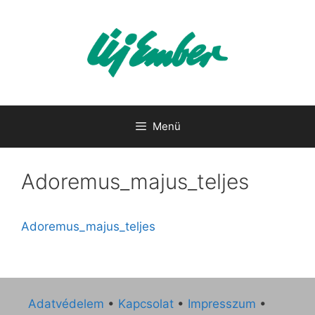
Kilépés
a
tartalomba
Menü
Adoremus_majus_teljes
Adoremus_majus_teljes
Adatvédelem
•
Kapcsolat
•
Impresszum
•