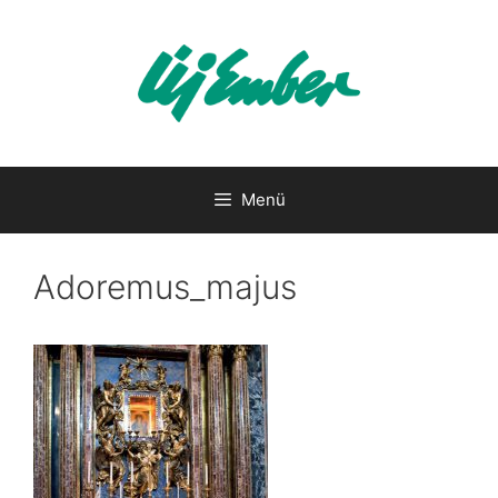
Kilépés
a
tartalomba
Menü
Adoremus_majus